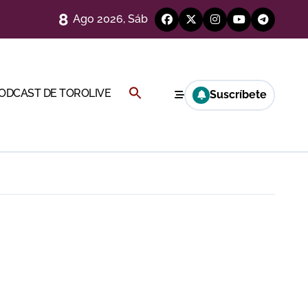
8
Ago 2026, Sáb
Buscar:
PODCAST DE TOROLIVE
Suscríbete
BOTÓN DE BÚSQUEDA
a por el buen juego de Los Maños
esca