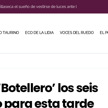
llaseca el sueño de vestirse de luces ante los suyos
bella y sale reforzado junto a Manzanares y Morante
a Plaza Real y abre la Puerta Grande en El Puerto
O TAURINO
ECO DE LA LIDIA
VOCES DEL RUEDO
EL 
ca en una noche marcada por la dureza de Monteviejo
diano y Diego Tebas en una apertura de la Albahaca marcad
 Mir sobre el buen juego de Los Maños en el arranque de Hu
e a ganar terreno tras su paso por Madrid
tiembre de desafíos y variedad ganadera
a con alicientes y marcado acento torista
Botellero’ los seis
bre la tercera tarde de Morante en la temporada portuense
 para esta tarde