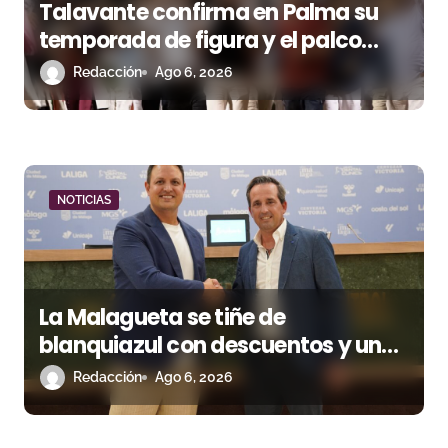
e
Talavante confirma en Palma su
n
temporada de figura y el palco
niega el premio a Roca Rey
Redacción
Ago 6, 2026
t
r
a
d
NOTICIAS
a
s
La Malagueta se tiñe de
blanquiazul con descuentos y una
corrida homenaje al Málaga CF
Redacción
Ago 6, 2026