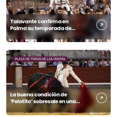
Talavante confirma en
Palma su temporada de
figura y el palco niega el
premio a Roca Rey
PLAZA DE TOROS DE LAS VENTAS
La buena condición de
‘Pelotito’ sobresale en una
noche gris en Las Ventas