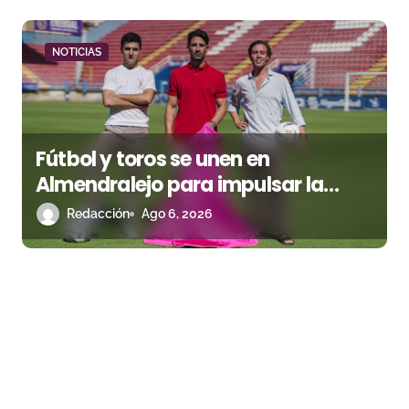
NOTICIAS
Fútbol y toros se unen en
Almendralejo para impulsar la
corrida de la Piedad
Redacción
Ago 6, 2026