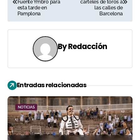
a
Fuente Ymbro para
carteles de toros a
esta tarde en
las calles de
v
Pamplona
Barcelona
e
g
By
Redacción
a
c
i
Entradas relacionadas
ó
n
NOTICIAS
d
e