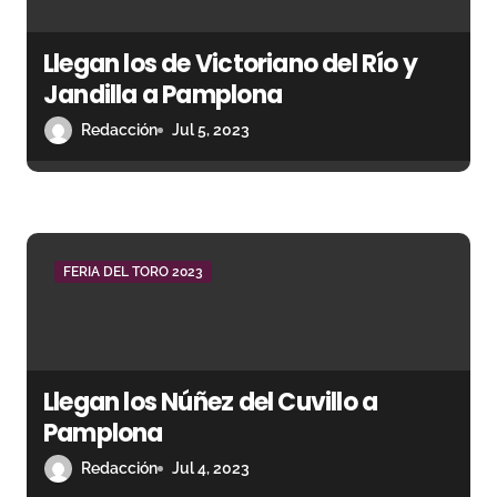
e
e
Llegan los de Victoriano del Río y
n
Jandilla a Pamplona
Redacción
Jul 5, 2023
t
r
a
d
FERIA DEL TORO 2023
a
s
Llegan los Núñez del Cuvillo a
Pamplona
Redacción
Jul 4, 2023