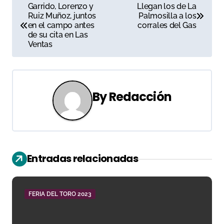
N
Garrido, Lorenzo y
Llegan los de La
Ruiz Muñoz, juntos
Palmosilla a los
a
en el campo antes
corrales del Gas
de su cita en Las
v
Ventas
e
g
By
Redacción
a
c
i
Entradas relacionadas
ó
n
FERIA DEL TORO 2023
d