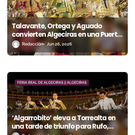
Talavante, Ortega y Aguado
convierten Algeciras en una Puerta
Grande de arte
Redacción
Jun 26, 2026
FERIA REAL DE ALGECIRAS || ALGECIRAS
‘Algarrobito’ eleva a Torrealta en
una tarde de triunfo para Rufo,
Galván y Marco Pérez