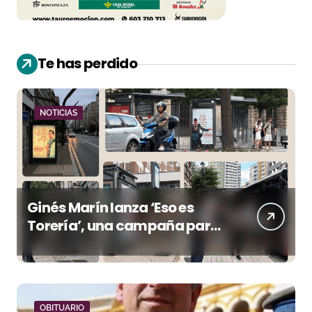
Te has perdido
NOTICIAS
Ginés Marín lanza ‘Eso es
Torería’, una campaña para
reivindicar los valores del
toreo más allá del ruedo
OBITUARIO