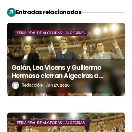
n
Entradas relacionadas
d
e
FERIA REAL DE ALGECIRAS || ALGECIRAS
e
n
t
Galán, Lea Vicens y Guillermo
Hermoso cierran Algeciras a
r
hombros en una tarde triunfal de
Redacción
Jun 27, 2026
a
rejones
d
a
FERIA REAL DE ALGECIRAS || ALGECIRAS
s