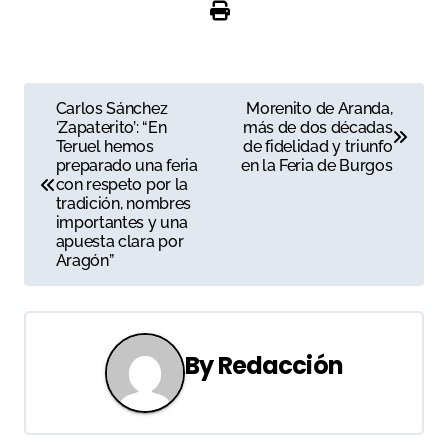
N
Carlos Sánchez
Morenito de Aranda,
‘Zapaterito’: “En
más de dos décadas
a
Teruel hemos
de fidelidad y triunfo
preparado una feria
en la Feria de Burgos
v
con respeto por la
tradición, nombres
e
importantes y una
apuesta clara por
g
Aragón”
a
c
By
Redacción
i
ó