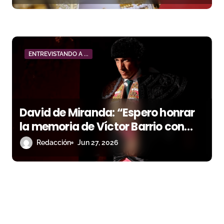
ENTREVISTANDO A ...
David de Miranda: “Espero honrar
la memoria de Víctor Barrio con
una actuación importante”
Redacción
Jun 27, 2026