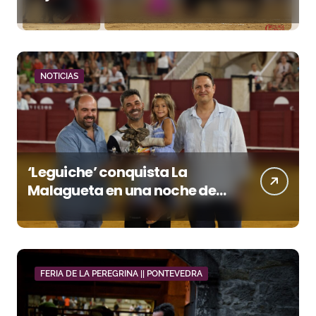
Crespo y el aroma de
Morante
NOTICIAS
‘Leguiche’ conquista La
Malagueta en una noche de
recortes, emoción y gran
ambiente
FERIA DE LA PEREGRINA || PONTEVEDRA