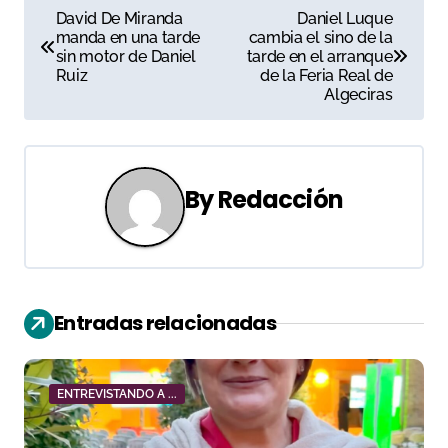
N
David De Miranda
Daniel Luque
manda en una tarde
cambia el sino de la
a
sin motor de Daniel
tarde en el arranque
Ruiz
de la Feria Real de
v
Algeciras
e
g
By
Redacción
a
c
i
Entradas relacionadas
ó
n
ENTREVISTANDO A ...
d