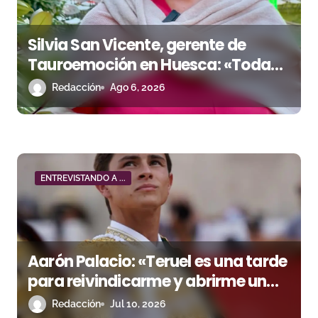
e
e
Silvia San Vicente, gerente de
n
Tauroemoción en Huesca: «Todas
las figuras del toreo quieren venir a
Redacción
Ago 6, 2026
t
esta feria»
r
a
d
ENTREVISTANDO A ...
a
s
Aarón Palacio: «Teruel es una tarde
para reivindicarme y abrirme un
hueco»
Redacción
Jul 10, 2026