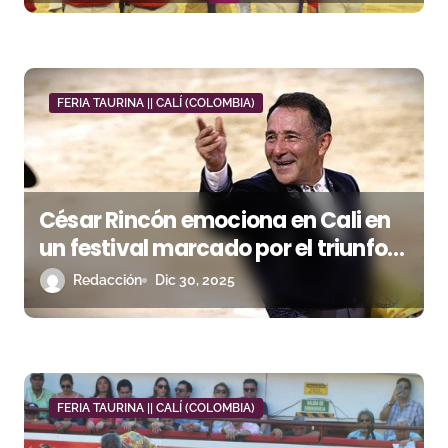
t
r
a
FERIA TAURINA || CALÍ (COLOMBIA)
d
a
s
César Rincón emociona en Cali en
un festival marcado por el triunfo
de Castella y Marco Pérez
Redacción
Dic 30, 2025
FERIA TAURINA || CALÍ (COLOMBIA)