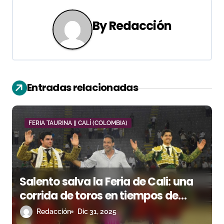
e
g
By
Redacción
a
c
i
Entradas relacionadas
ó
n
FERIA TAURINA || CALÍ (COLOMBIA)
d
e
Salento salva la Feria de Cali: una
e
corrida de toros en tiempos de
n
naufragio
Redacción
Dic 31, 2025