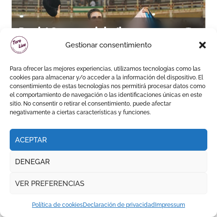
Daniel Crespo reivindica su
sitio con una gran faena y dos
Gestionar consentimiento
orejas
Para ofrecer las mejores experiencias, utilizamos tecnologías como las
cookies para almacenar y/o acceder a la información del dispositivo. El
consentimiento de estas tecnologías nos permitirá procesar datos como
el comportamiento de navegación o las identificaciones únicas en este
FERIA DE LA PEREGRINA || PONTEVEDRA
sitio. No consentir o retirar el consentimiento, puede afectar
negativamente a ciertas características y funciones.
ACEPTAR
DENEGAR
Daniel Luque toma el mando
en Pontevedra con tres orejas
VER PREFERENCIAS
y una Puerta Grande de peso
Política de cookies
Declaración de privacidad
Impressum