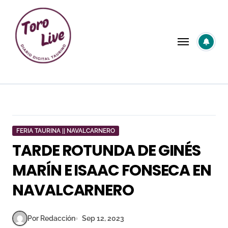
Saltar
al
contenido
FERIA TAURINA || NAVALCARNERO
TARDE ROTUNDA DE GINÉS
MARÍN E ISAAC FONSECA EN
NAVALCARNERO
Por Redacción
Sep 12, 2023