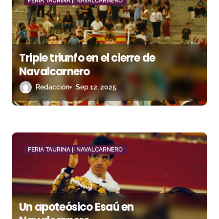
FERIA TAURINA || NAVALCARNERO
d
e
e
Triple triunfo en el cierre de
n
Navalcarnero
Redacción
Sep 12, 2025
t
r
a
d
FERIA TAURINA || NAVALCARNERO
a
s
Un apoteósico Esaú en