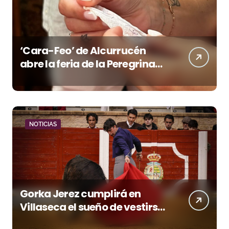
‘Cara-Feo’ de Alcurrucén
abre la feria de la Peregrina
en Pontevedra
NOTICIAS
Gorka Jerez cumplirá en
Villaseca el sueño de vestirse
de luces ante los suyos