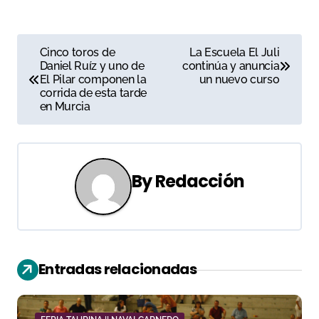
N
Cinco toros de
La Escuela El Juli
Daniel Ruíz y uno de
continúa y anuncia
a
El Pilar componen la
un nuevo curso
corrida de esta tarde
v
en Murcia
e
g
By
Redacción
a
c
i
Entradas relacionadas
ó
n