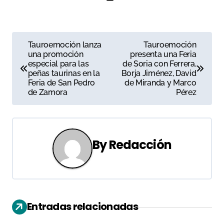
N
Tauroemoción lanza
Tauroemoción
una promoción
presenta una Feria
a
especial para las
de Soria con Ferrera,
peñas taurinas en la
Borja Jiménez, David
v
Feria de San Pedro
de Miranda y Marco
de Zamora
Pérez
e
g
a
By
Redacción
c
i
ó
Entradas relacionadas