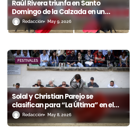
Raúl Rivera triunfa en Santo
Domingo de la Calzada en un
festival marcado por el buen juego
Redacción
May 9, 2026
de Eusebio Naranjo
FESTIVALES
Solal y Christian Parejo se
clasifican para “La Última” en el
primer festival de la Feria Off de
Redacción
May 8, 2026
Béziers