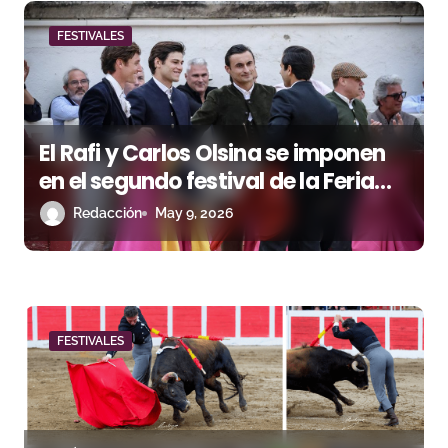
n
d
FESTIVALES
e
e
El Rafi y Carlos Olsina se imponen
n
en el segundo festival de la Feria
t
Off de Béziers
Redacción
May 9, 2026
r
a
d
FESTIVALES
a
s