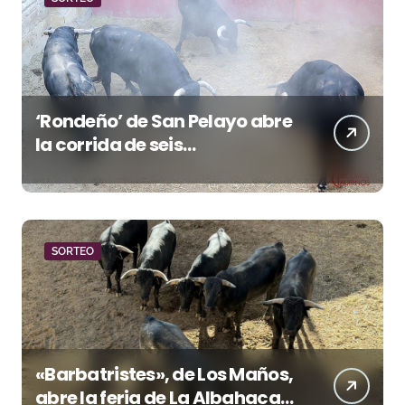
‘Rondeño’ de San Pelayo abre
la corrida de seis
rejoneadores en El Puerto de
Santa María esta noche
SORTEO
«Barbatristes», de Los Maños,
abre la feria de La Albahaca