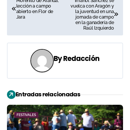
Morenito de Aranda,
Imanol Sánchez se
lección a campo
vuelca con Aragón y
a
abierto en Flor de
la juventud en una
Jara
jornada de campo
v
en la ganadería de
Raúl Izquierdo
e
g
a
By
Redacción
c
i
ó
Entradas relacionadas
n
d
FESTIVALES
e