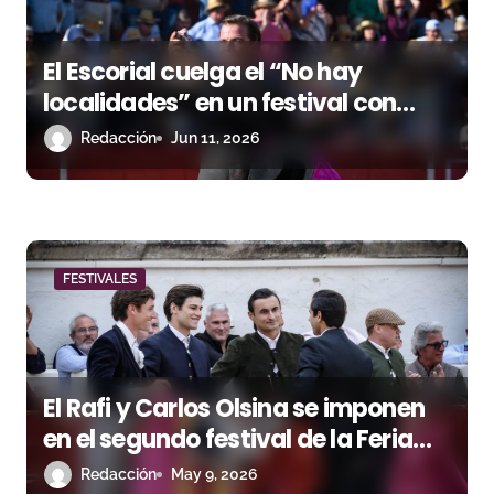
e
El Escorial cuelga el “No hay
n
localidades” en un festival con
t
orejas para Sánchez Zambrano,
Redacción
Jun 11, 2026
Javier Cortés y Julio Campano
r
a
d
FESTIVALES
a
s
El Rafi y Carlos Olsina se imponen
en el segundo festival de la Feria
Off de Béziers
Redacción
May 9, 2026