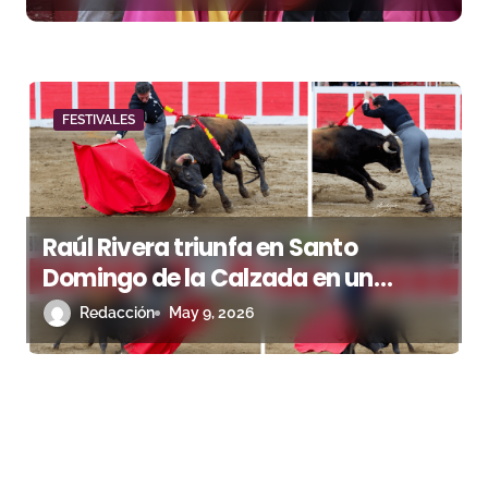
FESTIVALES
Raúl Rivera triunfa en Santo
Domingo de la Calzada en un
festival marcado por el buen juego
Redacción
May 9, 2026
de Eusebio Naranjo