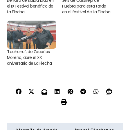
Llenazo de solidaridad en
Seis de Castillejo de
el IX Festival benéfico de
Huebra para esta tarde
La Flecha
en el festival de La Flecha
“Lechono”, de Zacarías
Moreno, abre el XX
aniversario de La Flecha
N