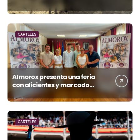
de Huesca
CARTELES
Almorox presenta una feria
con alicientes y marcado
acento torista
CARTELES