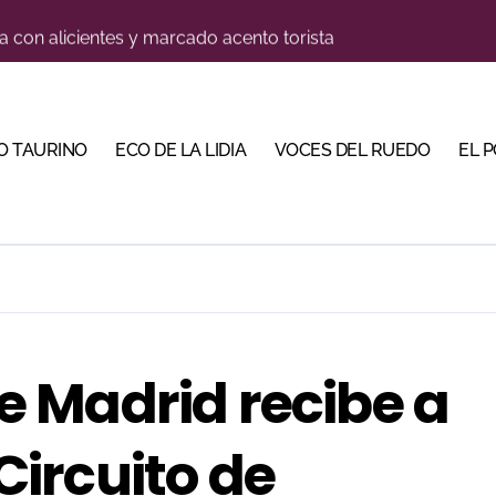
a con alicientes y marcado acento torista
tiembre de desafíos y variedad ganadera
 apuesta por los jóvenes con entradas desde un euro
O TAURINO
ECO DE LA LIDIA
VOCES DEL RUEDO
EL 
ma su temporada de figura y el palco niega el premio a Roc
lotito’ sobresale en una noche gris en Las Ventas
n el cuadro de honor de las Colombinas 2026
e de Tauroemoción en Huesca: «Todas las figuras del toreo qui
orino Martín para su regreso a Huesca trece años después (Im
 Madrid recibe a
bre la corrida de seis rejoneadores en El Puerto de Santa Ma
 Circuito de