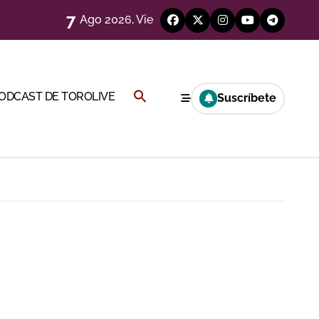
7
Ago 2026, Vie
Buscar:
PODCAST DE TOROLIVE
Suscríbete
a Rey
BOTÓN DE BÚSQUEDA
eren venir a esta feria»
ágenes)
ría esta noche