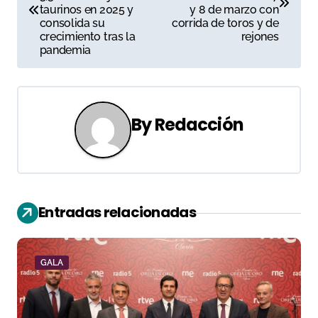
taurinos en 2025 y
y 8 de marzo con
v
consolida su
corrida de toros y de
crecimiento tras la
rejones
e
pandemia
g
a
By
Redacción
c
i
ó
Entradas relacionadas
n
d
GALA
e
e