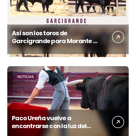
Así son los toros de
Garcigrande para Morante y
Manzanares en Illumbe
(Vídeo e imágenes desde el
campo)
NOTICIAS
Paco Ureña vuelve a
encontrarse con la luz del
toreo