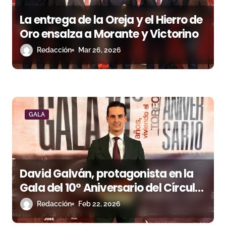
n
La entrega de la Oreja y el Hierro de
Oro ensalza a Morante y Victorino
t
Redacción
Mar 26, 2026
r
a
d
a
GALA
s
David Galván, protagonista en la
Gala del 10º Aniversario del Círculo
Cultural Taurino de Martos
Redacción
Feb 22, 2026