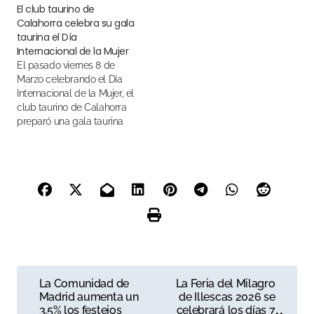
El club taurino de
Calahorra celebra su gala
taurina el Día
Internacional de la Mujer
El pasado viernes 8 de
Marzo celebrando el Día
Internacional de la Mujer, el
club taurino de Calahorra
preparó una gala taurina
por todo lo alto
N
La Comunidad de
La Feria del Milagro
Madrid aumenta un
de Illescas 2026 se
a
3,5% los festejos
celebrará los días 7