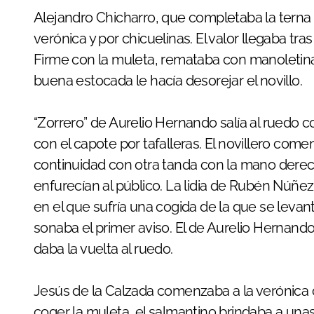
Alejandro Chicharro, que completaba la terna d
verónica y por chicuelinas. El valor llegaba tra
Firme con la muleta, remataba con manoletinas 
buena estocada le hacía desorejar el novillo.
“Zorrero” de Aurelio Hernando salía al ruedo
con el capote por tafalleras. El novillero co
continuidad con otra tanda con la mano dere
enfurecían al público. La lidia de Rubén Núñe
en el que sufría una cogida de la que se levan
sonaba el primer aviso. El de Aurelio Hernand
daba la vuelta al ruedo.
Jesús de la Calzada comenzaba a la verónica 
coger la muleta, el salmantino brindaba a unas