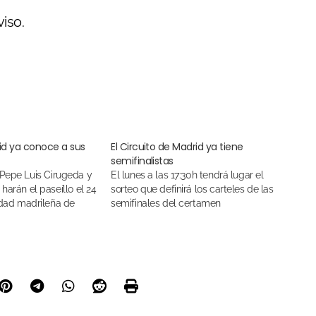
iso.
.
rid ya conoce a sus
El Circuito de Madrid ya tiene
semifinalistas
El lunes a las 17:30h tendrá lugar el
harán el paseíllo el 24
sorteo que definirá los carteles de las
lidad madrileña de
semifinales del certamen