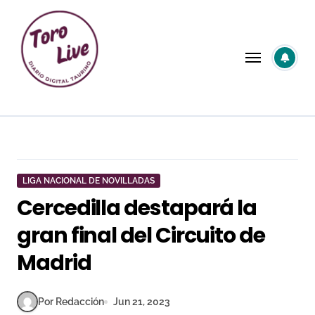
Saltar
al
contenido
LIGA NACIONAL DE NOVILLADAS
Cercedilla destapará la
gran final del Circuito de
Madrid
Por Redacción
Jun 21, 2023