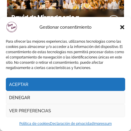
David de Miranda sale a
hombros y Borja Jiménez
Gestionar consentimiento
firma la faena de mayor
impacto en El Puerto
Para ofrecer las mejores experiencias, utilizamos tecnologías como las
cookies para almacenar y/o acceder a la información del dispositivo. El
consentimiento de estas tecnologías nos permitirá procesar datos como
el comportamiento de navegación o las identificaciones únicas en este
FERIA DE LA PEREGRINA || PONTEVEDRA
sitio. No consentir o retirar el consentimiento, puede afectar
negativamente a ciertas características y funciones.
ACEPTAR
DENEGAR
Marco Pérez reaparece a
hombros y Roca Rey impone
VER PREFERENCIAS
su poder en Pontevedra
Política de cookies
Declaración de privacidad
Impressum