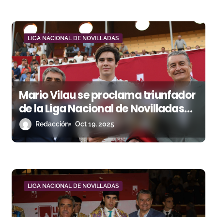
t
r
a
LIGA NACIONAL DE NOVILLADAS
d
a
Mario Vilau se proclama triunfador
s
de la Liga Nacional de Novilladas
2025 en Sanlúcar de Barrameda
Redacción
Oct 19, 2025
LIGA NACIONAL DE NOVILLADAS