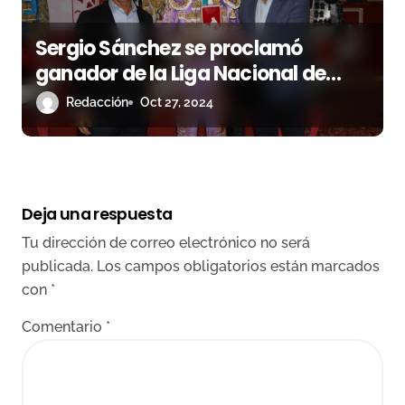
Sergio Sánchez se proclamó
ganador de la Liga Nacional de
Novilladas en Sanlúcar de
Redacción
Oct 27, 2024
Barrameda
Deja una respuesta
Tu dirección de correo electrónico no será
publicada.
Los campos obligatorios están marcados
con
*
Comentario
*