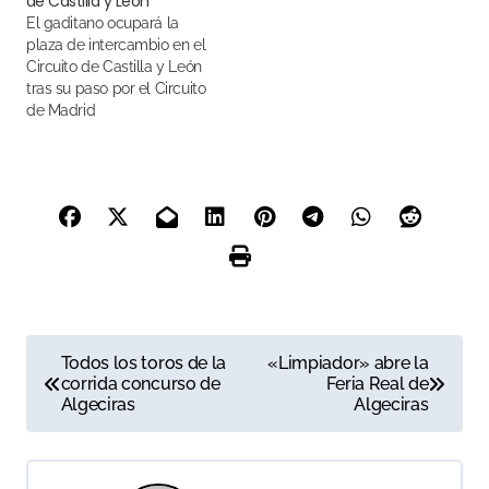
de Castilla y León
El gaditano ocupará la
plaza de intercambio en el
Circuito de Castilla y León
tras su paso por el Circuito
de Madrid
N
Todos los toros de la
«Limpiador» abre la
corrida concurso de
Feria Real de
a
Algeciras
Algeciras
v