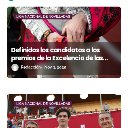
ó
n
LIGA NACIONAL DE NOVILLADAS
d
e
Definidos los candidatos a los
e
premios de la Excelencia de las
n
Cuadrillas de la Liga Nacional de
Redacción
Nov 3, 2025
Novilladas 2025
t
r
a
LIGA NACIONAL DE NOVILLADAS
d
a