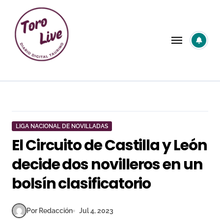
Saltar
al
contenido
LIGA NACIONAL DE NOVILLADAS
El Circuito de Castilla y León
decide dos novilleros en un
bolsín clasificatorio
Por Redacción
Jul 4, 2023