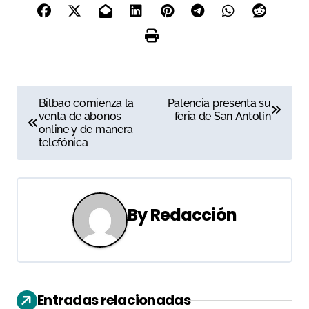
N
Bilbao comienza la
Palencia presenta su
venta de abonos
feria de San Antolín
a
online y de manera
telefónica
v
e
g
By
Redacción
a
c
i
Entradas relacionadas