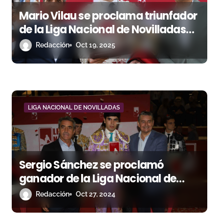
s
Mario Vilau se proclama triunfador
de la Liga Nacional de Novilladas
2025 en Sanlúcar de Barrameda
Redacción
Oct 19, 2025
LIGA NACIONAL DE NOVILLADAS
Sergio Sánchez se proclamó
ganador de la Liga Nacional de
Novilladas en Sanlúcar de
Redacción
Oct 27, 2024
Barrameda