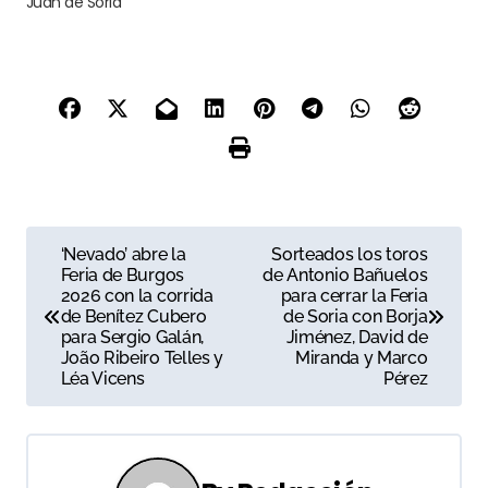
Juan de Soria
N
‘Nevado’ abre la
Sorteados los toros
Feria de Burgos
de Antonio Bañuelos
a
2026 con la corrida
para cerrar la Feria
de Benítez Cubero
de Soria con Borja
v
para Sergio Galán,
Jiménez, David de
João Ribeiro Telles y
Miranda y Marco
e
Léa Vicens
Pérez
g
a