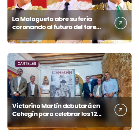
La Malagueta abre su feria
coronando al futuro del toreo
andaluz
CARTELES
Victorino Martín debutará en
Cehegín para celebrar los 125
años de su plaza