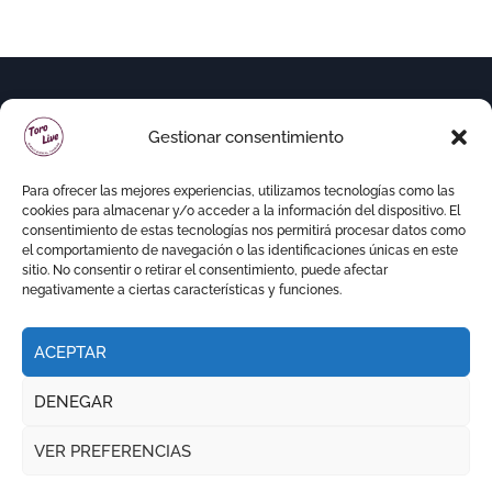
Gestionar consentimiento
Para ofrecer las mejores experiencias, utilizamos tecnologías como las
cookies para almacenar y/o acceder a la información del dispositivo. El
consentimiento de estas tecnologías nos permitirá procesar datos como
el comportamiento de navegación o las identificaciones únicas en este
sitio. No consentir o retirar el consentimiento, puede afectar
negativamente a ciertas características y funciones.
ACEPTAR
Copyright © Todos los derechos reservados
|
DENEGAR
Newspaperup
por
Themeansar
.
VER PREFERENCIAS
RITMO TAURINO
ECO DE LA LIDIA
VOCES DEL RUEDO
EL PODCAST DE TOROLIVE