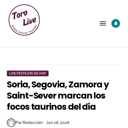
Saltar
al
contenido
LOS FESTEJOS DE HOY
Soria, Segovia, Zamora y
Saint-Sever marcan los
focos taurinos del día
Por Redacción
Jun 28, 2026