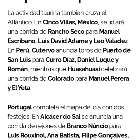
La actividad taurina también cruza el
Atlántico. En
Cinco Villas, México
, se lidiará
una corrida de
Rancho Seco
para
Manuel
Escribano, Luis David Adame y Leo Valadez
.
En
Perú
,
Cutervo
anuncia toros de
Puerto de
San Luis
para
Curro Díaz, Daniel Luque y
Román
, mientras que
Huasahuasi
celebrará
una corrida de
Colorado
para
Manuel Perera
y El Yeta
.
Portugal
completa el mapa del día con dos
festejos. En
Alcácer do Sal
se anuncia una
corrida de rejones de
Branco Núncio
para
Luis Rouxinol, Ana Batista, Filipe Gonçalves,