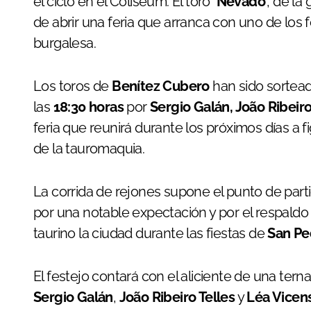
el ciclo en el Coliseum. El toro
‘Nevado’
, de la
de abrir una feria que arranca con uno de los 
burgalesa.
Los toros de
Benítez Cubero
han sido sortead
las
18:30 horas
por
Sergio Galán, João Ribeiro
feria que reunirá durante los próximos días a fi
de la tauromaquia.
La corrida de rejones supone el punto de par
por una notable expectación y por el respaldo
taurino la ciudad durante las fiestas de
San Pe
El festejo contará con el aliciente de una ter
Sergio Galán
,
João Ribeiro Telles
y
Léa Vicen