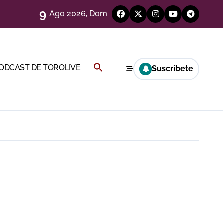
9
Ago 2026, Dom
eso
eria de Gor
Buscar:
PODCAST DE TOROLIVE
Suscríbete
y Hugo Tarbelli
BOTÓN DE BÚSQUEDA
alagueta