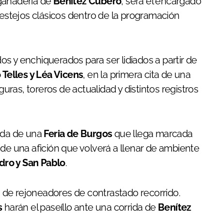
 ganadería de
Benítez Cubero
, será el encargado
festejos clásicos dentro de la programación
os y enchiquerados para ser lidiados a partir de
 Telles y Léa Vicens
, en la primera cita de una
guras, toreros de actualidad y distintos registros
tida de una
Feria de Burgos
que llega marcada
 de una afición que volverá a llenar de ambiente
dro y San Pablo
.
na de rejoneadores de contrastado recorrido.
s
harán el paseíllo ante una corrida de
Benítez