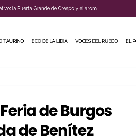
bjetivo: la Puerta Grande de Crespo y el aroma de Morante
ano abren la Puerta Grande en una tarde triunfal en Azuaga
do en Pontevedra con tres orejas y una Puerta Grande de p
ombros en el primer festejo de “La Almendra de Plata” de la F
O TAURINO
ECO DE LA LIDIA
VOCES DEL RUEDO
EL 
ustons marcan la jornada con Julio Romero, Andy Cartagena 
rada de Maurice Berho: ‘La belleza del misterio’ llega a La M
bella y sale reforzado junto a Manzanares y Morante
bre la tercera tarde de Morante en la temporada portuense
bre la feria de la Peregrina en Pontevedra
 Feria de Burgos
u sitio con una gran faena y dos orejas
ida de Benítez