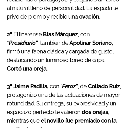
al natural lleno de personalidad. La espada le
privó de premio y recibió una
ovación.
2º
El linarense
Blas Márquez
, con
“Presidiario”
, también de
Apolinar Soriano,
firmó una faena clásica y cargada de gusto,
destacando un luminoso toreo de capa.
Cortó una oreja.
3º
Jaime Padilla,
con “
Feroz”
, de
Collado Ruiz
,
protagonizó una de las actuaciones de mayor
rotundidad. Su entrega, su expresividad y un
espadazo perfecto le valieron
dos orejas
,
mientras que
el novillo fue premiado con la