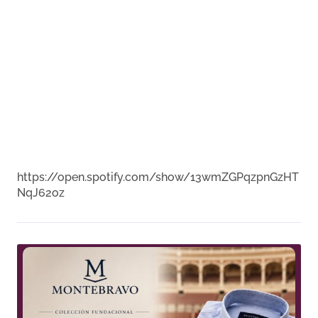
https://open.spotify.com/show/13wmZGPqzpnGzHT
NqJ62oz