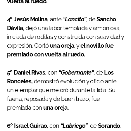
vuelta al ruedo.
4º
Jesús Molina
, ante
“Lancito”
, de
Sancho
Dávila
, dejó una labor templada y armoniosa,
iniciada de rodillas y construida con suavidad y
expresión. Cortó
una oreja
, y
el novillo fue
premiado con vuelta al ruedo.
5º Daniel Rivas
, con
“Gobernante”
, de
Los
Ronceles,
demostró evolución y oficio ante
un ejemplar que mejoró durante la lidia. Su
faena, reposada y de buen trazo, fue
premiada con
una oreja.
6º Israel Guirao
, con
“Labriego”
, de
Sorando
,