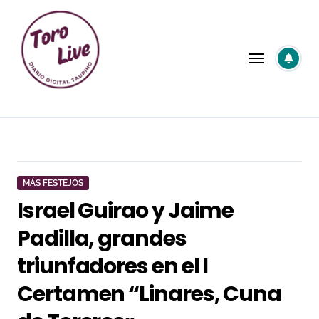
Saltar
al
contenido
MÁS FESTEJOS
Israel Guirao y Jaime
Padilla, grandes
triunfadores en el I
Certamen “Linares, Cuna