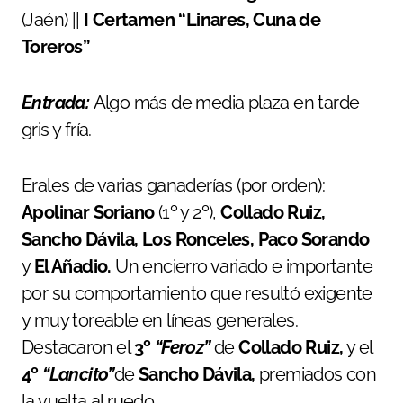
(Jaén) ||
I Certamen “Linares, Cuna de
Toreros”
Entrada:
Algo más de media plaza en tarde
gris y fría.
Erales de varias ganaderías (por orden):
Apolinar Soriano
(1º y 2º),
Collado Ruiz,
Sancho Dávila, Los Ronceles, Paco Sorando
y
El Añadio.
Un encierro variado e importante
por su comportamiento que resultó exigente
y muy toreable en líneas generales.
Destacaron el
3º
“Feroz”
de
Collado Ruiz,
y el
4º
“Lancito”
de
Sancho Dávila,
premiados con
la vuelta al ruedo.