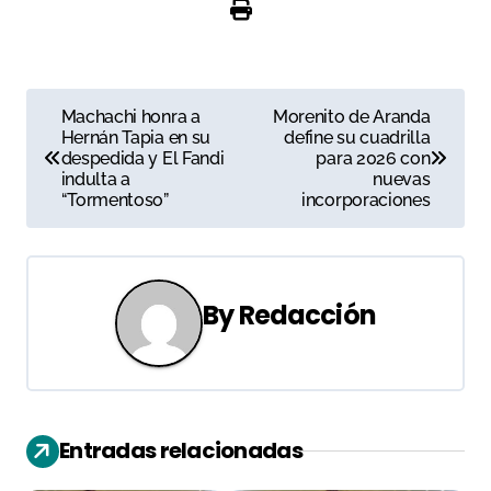
N
Machachi honra a
Morenito de Aranda
Hernán Tapia en su
define su cuadrilla
a
despedida y El Fandi
para 2026 con
indulta a
nuevas
v
“Tormentoso”
incorporaciones
e
g
By
Redacción
a
c
i
Entradas relacionadas
ó