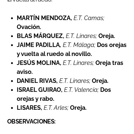
MARTÍN MENDOZA,
E.T. Camas;
Ovación.
BLAS MÁRQUEZ,
E.T. Linares;
Oreja.
JAIME PADILLA
,
E.T. Málaga;
Dos orejas
y vuelta al ruedo al novillo.
JESÚS MOLINA,
E.T. Linares;
Oreja tras
aviso.
DANIEL RIVAS,
E.T. Linares;
Oreja.
ISRAEL GUIRAO,
E.T. Valencia;
Dos
orejas y rabo.
LISARES,
E.T. Arles;
Oreja.
OBSERVACIONES: