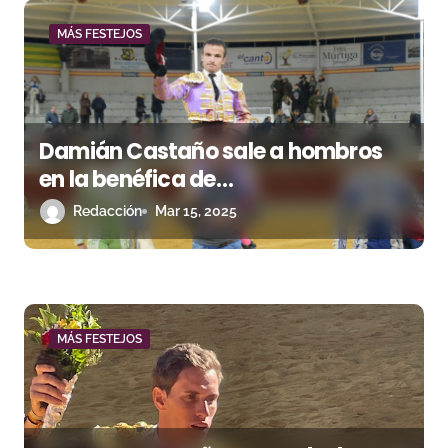
n
MÁS FESTEJOS
d
e
e
Damián Castaño sale a hombros
n
en la benéfica de
Villaseca de la Sagra
Redacción
Mar 15, 2025
t
r
a
d
MÁS FESTEJOS
a
s