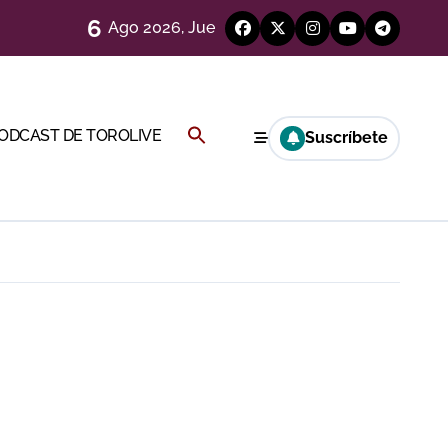
más allá del ruedo
6
Ago 2026, Jue
)
Buscar:
PODCAST DE TOROLIVE
Suscríbete
BOTÓN DE BÚSQUEDA
Cambil
 en Ciudad Real (Vídeo)