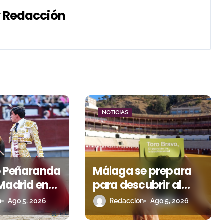
y
Redacción
NOTICIAS
o Peñaranda
Málaga se prepara
Madrid en
para descubrir al
l premio
toro bravo como
n
Ago 5, 2026
Redacción
Ago 5, 2026
 escapó en
guardián de la