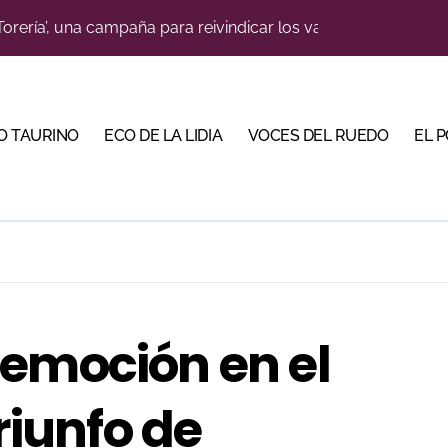
Torería’, una campaña para reivindicar los valores del toreo 
o jiennense Valentín Rivas
a una corrida de máxima seriedad para Ciudad Real (En Vídeo
O TAURINO
ECO DE LA LIDIA
VOCES DEL RUEDO
EL 
s para la Semana Grande Donostiarra
res Puertas Grandes de Madrid en una feria de alto nivel
 de Linares organiza una novillada en la plaza de toros de 
ve a Madrid en busca del premio que se le escapó en junio
scubrir al toro bravo como guardián de la biodiversidad
 en Parentis: su fractura aún no presenta consolidación
 emoción en el
na corrida de gran trapío para la despedida de Víctor Puerto
triunfo de