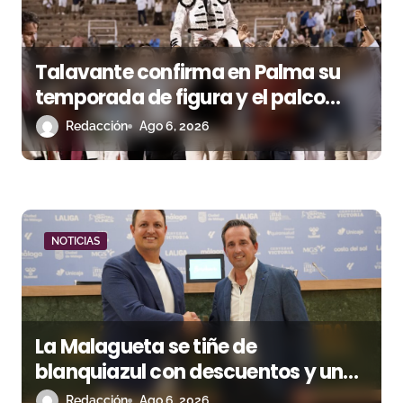
s
Talavante confirma en Palma su
temporada de figura y el palco
niega el premio a Roca Rey
Redacción
Ago 6, 2026
NOTICIAS
La Malagueta se tiñe de
blanquiazul con descuentos y una
corrida homenaje al Málaga CF
Redacción
Ago 6, 2026