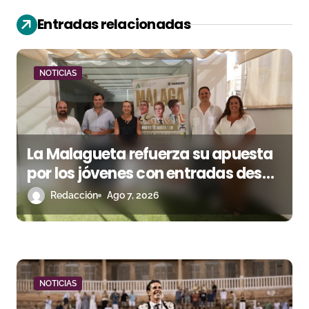
ó
Entradas relacionadas
n
d
NOTICIAS
e
e
n
La Malagueta refuerza su apuesta
por los jóvenes con entradas desde
t
un euro
Redacción
Ago 7, 2026
r
a
d
a
NOTICIAS