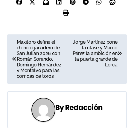
N
Maxitoro define el
Jorge Martínez pone
elenco ganadero de
la clase y Marco
a
San Julián 2026 con
Pérez la ambición en
Román Sorando,
la puerta grande de
v
Domingo Hernández
Lorca
y Montalvo para las
e
corridas de toros
g
a
By
Redacción
c
i