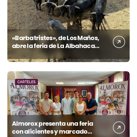
«Barbatristes», de Los Maños,
abre la feria de La Albahaca
de Huesca
CARTELES
Almorox presenta una feria
con alicientes y marcado