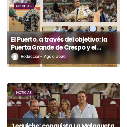
n
NOTICIAS
d
e
e
El Puerto, a través del objetivo: la
n
Puerta Grande de Crespo y el
aroma de Morante
Redacción
Ago 9, 2026
t
r
a
d
NOTICIAS
a
s
‘Leguiche’ conquista La Malagueta