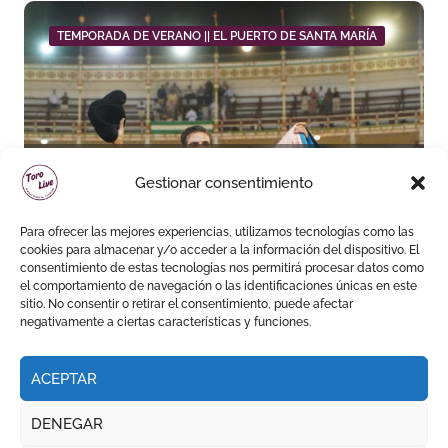
TEMPORADA DE VERANO || EL PUERTO DE SANTA MARÍA
Daniel Crespo reivindica su
Gestionar consentimiento
sitio con una gran faena y dos
orejas
Para ofrecer las mejores experiencias, utilizamos tecnologías como las
cookies para almacenar y/o acceder a la información del dispositivo. El
consentimiento de estas tecnologías nos permitirá procesar datos como
el comportamiento de navegación o las identificaciones únicas en este
sitio. No consentir o retirar el consentimiento, puede afectar
negativamente a ciertas características y funciones.
ACEPTAR
DENEGAR