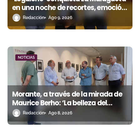
en una noche de recortes, emoción
y gran ambiente
Redacción
Ago 9, 2026
NOTICIAS
Morante, a través de la mirada de
Maurice Berho: ‘La belleza del
misterio’ llega a La Malagueta
Redacción
Ago 8, 2026