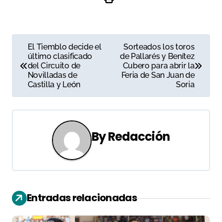
N
El Tiemblo decide el
Sorteados los toros
último clasificado
de Pallarés y Benítez
a
del Circuito de
Cubero para abrir la
Novilladas de
Feria de San Juan de
v
Castilla y León
Soria
e
g
By
Redacción
a
c
i
Entradas relacionadas
ó