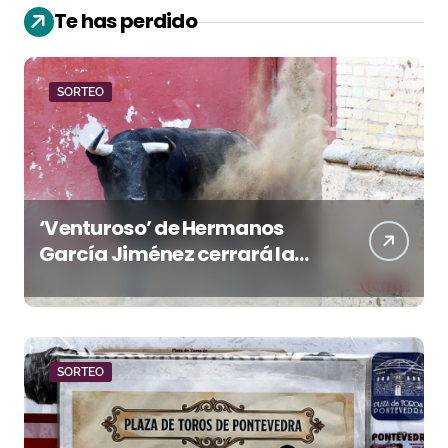
Te has perdido
SORTEO
‘Venturoso’ de Hermanos
García Jiménez cerrará la
temporada de El Puerto
SORTEO