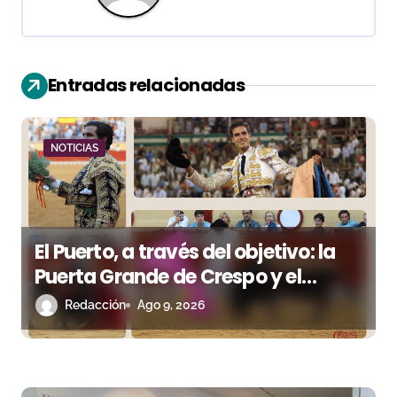
i
ó
n
Entradas relacionadas
d
e
NOTICIAS
e
n
El Puerto, a través del objetivo: la
t
Puerta Grande de Crespo y el
r
aroma de Morante
Redacción
Ago 9, 2026
a
d