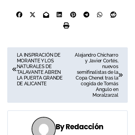
N
LA INSPIRACIÓN DE
Alejandro Chicharro
MORANTE Y LOS
y Javier Cortés,
a
NATURALES DE
nuevos
TALAVANTE ABREN
semifinalistas de la
v
LA PUERTA GRANDE
Copa Chenel tras la
DE ALICANTE
cogida de Tomás
e
Angulo en
Moralzarzal
g
a
c
By
Redacción