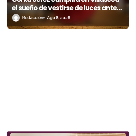
el sueño de vestirse de luces ante
los suyos
Redacción
Ago 8, 2026