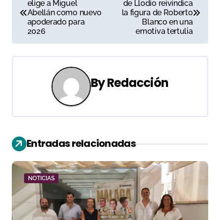
elige a Miguel
de Llodio reivindica
a
Abellán como nuevo
la figura de Roberto
apoderado para
Blanco en una
v
2026
emotiva tertulia
e
g
By
Redacción
a
c
i
Entradas relacionadas
ó
n
NOTICIAS
d
e