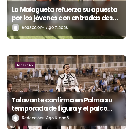
e
La Malagueta refuerza su apuesta
n
por los jóvenes con entradas desde
un euro
Redacción
Ago 7, 2026
t
r
a
d
NOTICIAS
a
s
Talavante confirma en Palma su
temporada de figura y el palco
niega el premio a Roca Rey
Redacción
Ago 6, 2026