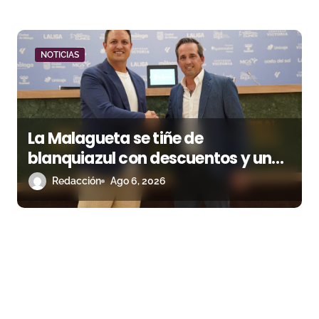
NOTICIAS
La Malagueta se tiñe de
blanquiazul con descuentos y una
corrida homenaje al Málaga CF
Redacción
Ago 6, 2026