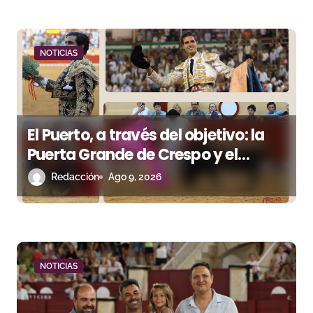
a
d
NOTICIAS
a
s
El Puerto, a través del objetivo: la
Puerta Grande de Crespo y el
aroma de Morante
Redacción
Ago 9, 2026
NOTICIAS