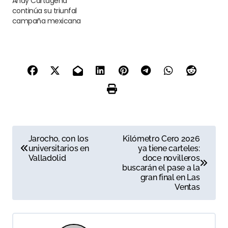
Andy Cartagena
continúa su triunfal
campaña mexicana
N
Jarocho, con los
Kilómetro Cero 2026
universitarios en
ya tiene carteles:
a
Valladolid
doce novilleros
buscarán el pase a la
v
gran final en Las
Ventas
e
g