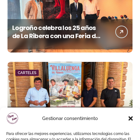
Logroño celebra los 25 años
de La Ribera con una Feria de
San Mateo de máxima
categoría
CARTELES
Villaluenga arma un cartel de
Gestionar consentimiento
plaza grande en uno de los
cosos más singulares de
Para ofrecer las mejores experiencias, utilizamos tecnologías como las
España
cookies para almacenar y/o acceder a la información del dispositivo. El