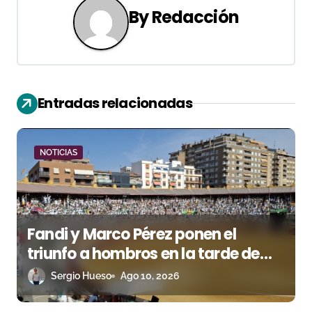
a
By
Redacción
c
i
ó
Entradas relacionadas
n
d
NOTICIAS
e
e
Fandi y Marco Pérez ponen el
n
triunfo a hombros en la tarde de
t
San Lorenzo
Sergio Hueso
Ago 10, 2026
r