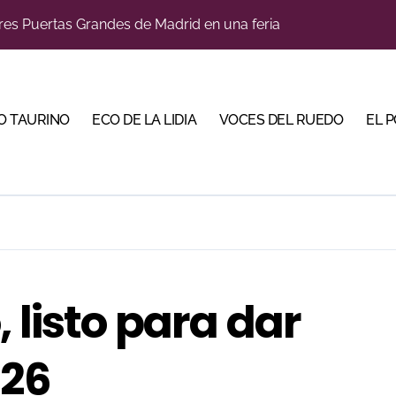
res Puertas Grandes de Madrid en una feria de alto nivel
 de Linares organiza una novillada en la plaza de toros de 
scubrir al toro bravo como guardián de la biodiversidad
O TAURINO
ECO DE LA LIDIA
VOCES DEL RUEDO
EL 
ve a Madrid en busca del premio que se le escapó en junio
 en Parentis: su fractura aún no presenta consolidación
u idilio con el público en una Albahaca de máxima expectac
Torería’, una campaña para reivindicar los valores del toreo 
 listo para dar
026