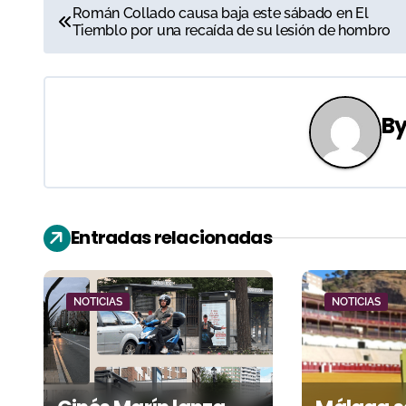
N
Román Collado causa baja este sábado en El
Tiemblo por una recaída de su lesión de hombro
a
v
e
B
g
a
c
Entradas relacionadas
i
ó
NOTICIAS
NOTICIAS
n
d