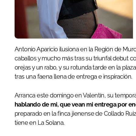
Antonio Aparicio ilusiona en la Región de Murcia tras sus golpes de entidad como novillero sin
caballos y mucho más tras su triunfal debut c
orejas y un rabo, y su rotunda tarde en la pl
tras una faena llena de entrega e inspiración.
Arranca este domingo en Valentín, su tempora
hablando de mi, que vean mi entrega por e
preparado en la finca jienense de Collado Rui
tiene en La Solana.