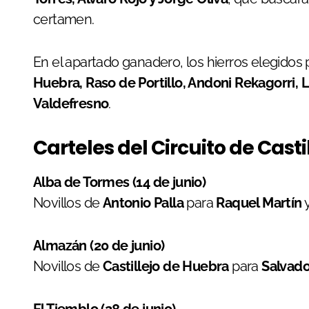
certamen.
En el apartado ganadero, los hierros elegidos
Huebra, Raso de Portillo, Andoni Rekagorri,
Valdefresno
.
Carteles del Circuito de Casti
Alba de Tormes (14 de junio)
Novillos de
Antonio Palla
para
Raquel Martín
Almazán (20 de junio)
Novillos de
Castillejo de Huebra
para
Salvado
El Tiemblo (28 de junio)