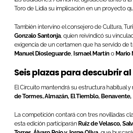
Toro de Lidia su implicación en un proyecto q
También intervino el consejero de Cultura, Tur
Gonzalo Santonja
, quien reivindicó su vincul
exigencia de un certamen que ha servido de
Manuel Diosleguarde
,
Ismael Martín
o
Mario
Seis plazas para descubrir al
El Circuito mantendrá su estructura habitual y
de Tormes, Almazán, El Tiemblo, Benavente,
La competición contará con tres novilladas clas
esta edición participarán
Ruiz de Velasco, Sal
Torres, Álvaro Rojo y Jorge Oliva
, que buscará