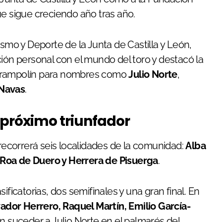
ue sigue creciendo año tras año.
ismo y Deporte de la Junta de Castilla y León,
ación personal con el mundo del toro y destacó la
 trampolín para nombres como
Julio Norte
,
 Navas
.
 próximo triunfador
 recorrerá seis localidades de la comunidad:
Alba
 Roa de Duero y Herrera de Pisuerga
.
ificatorias, dos semifinales y una gran final. En
vador Herrero, Raquel Martín, Emilio García-
n suceder a Julio Norte en el palmarés del