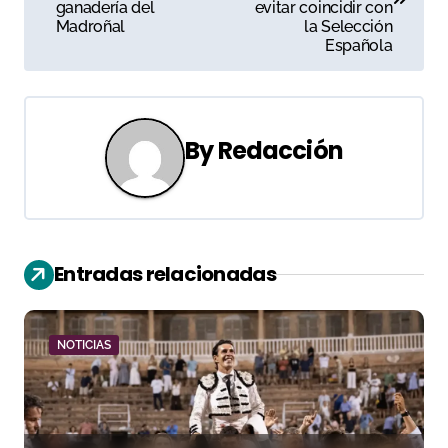
ganadería del
evitar coincidir con
v
Madroñal
la Selección
Española
e
g
a
By
Redacción
c
i
ó
Entradas relacionadas
n
d
NOTICIAS
e
e