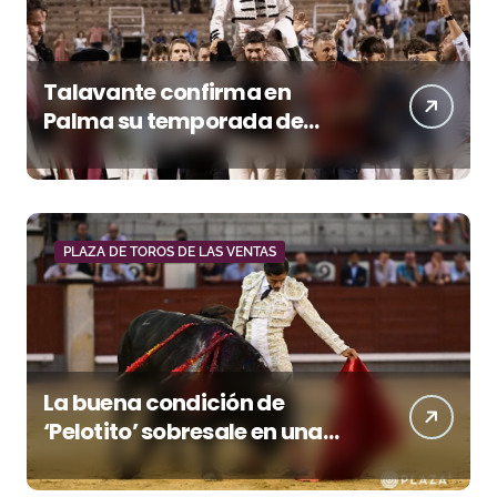
Talavante confirma en
Palma su temporada de
figura y el palco niega el
premio a Roca Rey
PLAZA DE TOROS DE LAS VENTAS
La buena condición de
‘Pelotito’ sobresale en una
noche gris en Las Ventas