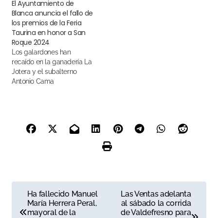
El Ayuntamiento de
Blanca anuncia el fallo de
los premios de la Feria
Taurina en honor a San
Roque 2024
Los galardones han
recaído en la ganadería La
Jotera y el subalterno
Antonio Cama
N
Ha fallecido Manuel
Las Ventas adelanta
María Herrera Peral,
al sábado la corrida
a
mayoral de la
de Valdefresno para