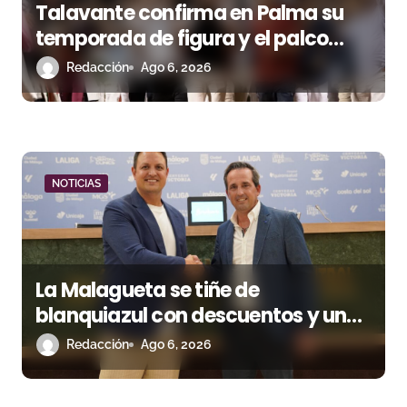
Talavante confirma en Palma su
n
temporada de figura y el palco
t
niega el premio a Roca Rey
Redacción
Ago 6, 2026
r
a
d
NOTICIAS
a
s
La Malagueta se tiñe de
blanquiazul con descuentos y una
corrida homenaje al Málaga CF
Redacción
Ago 6, 2026