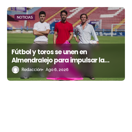
NOTICIAS
Fútbol y toros se unen en
Almendralejo para impulsar la
corrida de la Piedad
Redacción
Ago 6, 2026