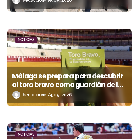
Redacción
Ago 5, 2026
a
d
a
NOTICIAS
s
Málaga se prepara para descubrir
al toro bravo como guardián de la
biodiversidad
Redacción
Ago 5, 2026
NOTICIAS