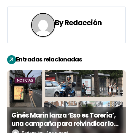
a
c
By
Redacción
i
ó
n
Entradas relacionadas
d
e
NOTICIAS
e
n
t
Ginés Marín lanza ‘Eso es Torería’,
una campaña para reivindicar los
r
valores del toreo más allá del ruedo