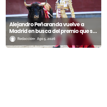
Alejandro Peñaranda vuelve a
Madrid en busca del premio que se
le escapó en junio
Redacción
Ago 5, 2026