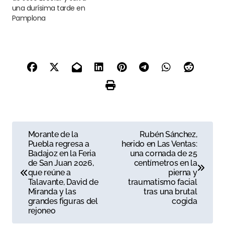
una durísima tarde en
Pamplona
N
Morante de la
Rubén Sánchez,
Puebla regresa a
herido en Las Ventas:
a
Badajoz en la Feria
una cornada de 25
de San Juan 2026,
centímetros en la
v
que reúne a
pierna y
Talavante, David de
traumatismo facial
e
Miranda y las
tras una brutal
grandes figuras del
cogida
g
rejoneo