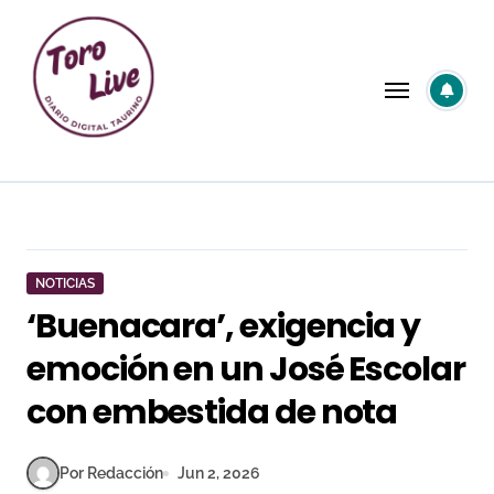
Saltar
al
contenido
NOTICIAS
‘Buenacara’, exigencia y
emoción en un José Escolar
con embestida de nota
Por Redacción
Jun 2, 2026