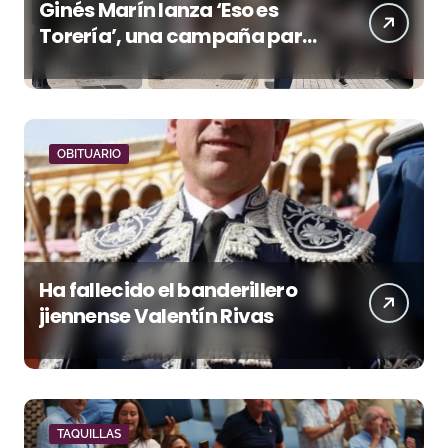
Ginés Marín lanza ‘Eso es
Torería’, una campaña para
reivindicar los valores del
toreo más allá del ruedo
OBITUARIO
Ha fallecido el banderillero
jiennense Valentín Rivas
TAQUILLAS