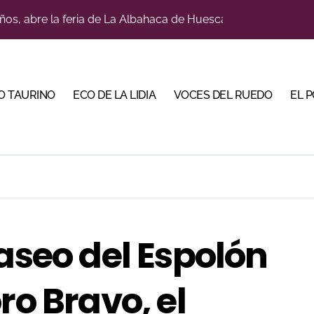
ños, abre la feria de La Albahaca de Huesca
a con alicientes y marcado acento torista
tiembre de desafíos y variedad ganadera
O TAURINO
ECO DE LA LIDIA
VOCES DEL RUEDO
EL 
 apuesta por los jóvenes con entradas desde un euro
ma su temporada de figura y el palco niega el premio a Roc
lotito’ sobresale en una noche gris en Las Ventas
n el cuadro de honor de las Colombinas 2026
e de Tauroemoción en Huesca: «Todas las figuras del toreo qui
Paseo del Espolón
orino Martín para su regreso a Huesca trece años después (Im
bre la corrida de seis rejoneadores en El Puerto de Santa Ma
ro Bravo, el