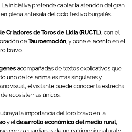
. La iniciativa pretende captar la atención del gran
o en plena antesala del ciclo festivo burgalés.
de Criadores de Toros de Lidia (RUCTL)
, con el
boración de
Tauroemoción
, y pone el acento en el
ro bravo.
ágenes
acompañadas de textos explicativos que
rado uno de los animales más singulares y
rio visual, el visitante puede conocer la estrecha
ón de ecosistemas únicos.
braya la importancia del toro bravo en la
eo
y el
desarrollo económico del medio rural
,
ravo como guardianas de un patrimonio natural y