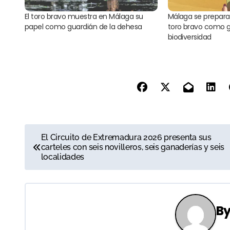
El toro bravo muestra en Málaga su
Málaga se prepara 
papel como guardián de la dehesa
toro bravo como g
biodiversidad
N
El Circuito de Extremadura 2026 presenta sus
carteles con seis novilleros, seis ganaderías y seis
a
localidades
v
e
B
g