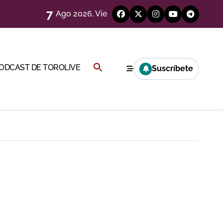
7
Ago 2026, Vie
Buscar:
PODCAST DE TOROLIVE
Suscríbete
BOTÓN DE BÚSQUEDA
a Rey
eren venir a esta feria»
ágenes)
ría esta noche