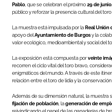
Pablo
, que se celebran el próximo
29 de junio
público y reforzar la presencia cultural del tor
La muestra está impulsada por la
Real Unión 
apoyo del
Ayuntamiento de Burgos
y la cola
valor ecológico, medioambiental y social del to
La exposición está compuesta por
veinte im
recorren el ciclo vital del toro bravo, conside
enigmáticos del mundo. A través de este itinera
relación entre el toro de lidia y la conservaci
Además de su dimensión natural, la muestra su
fijación de población
, la
generación de empl
reivindicando el papel de las ganaderías de b