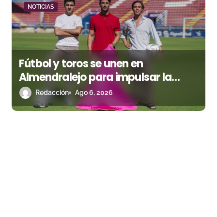
NOTICIAS
Fútbol y toros se unen en
Almendralejo para impulsar la
corrida de la Piedad
Redacción
Ago 6, 2026