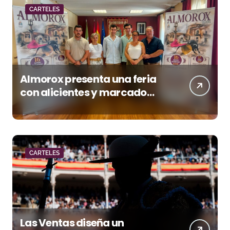
CARTELES
Almorox presenta una feria
con alicientes y marcado
acento torista
CARTELES
Las Ventas diseña un