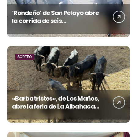
‘Rondeño’ de San Pelayo abre
la corrida de seis
rejoneadores en El Puerto de
Santa María esta noche
SORTEO
«Barbatristes», de Los Maños,
abre la feria de La Albahaca
de Huesca