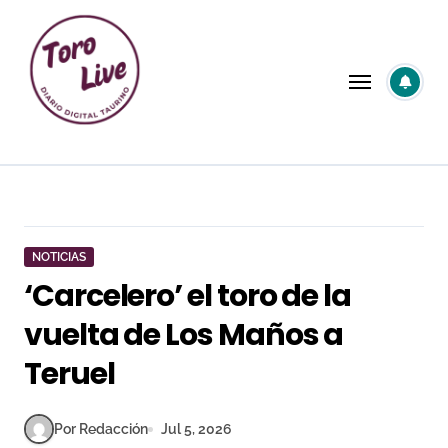
Saltar
al
contenido
NOTICIAS
‘Carcelero’ el toro de la
vuelta de Los Maños a
Teruel
Por Redacción
Jul 5, 2026