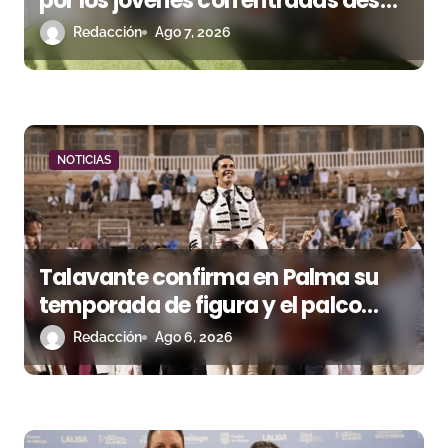
n
por los jóvenes con entradas desde
un euro
Redacción
Ago 7, 2026
t
r
a
d
NOTICIAS
a
s
Talavante confirma en Palma su
temporada de figura y el palco
niega el premio a Roca Rey
Redacción
Ago 6, 2026