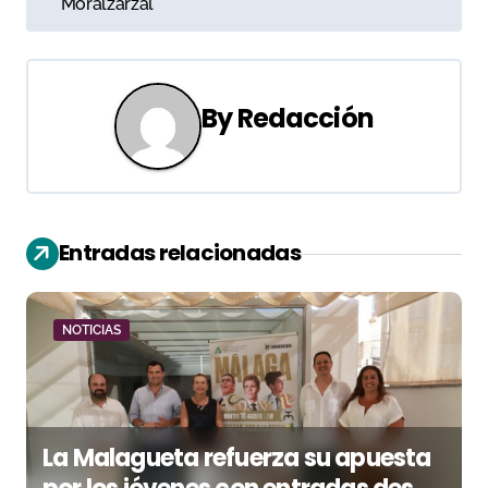
v
Moralzarzal
e
g
By
Redacción
a
c
i
Entradas relacionadas
ó
n
NOTICIAS
d
e
e
La Malagueta refuerza su apuesta