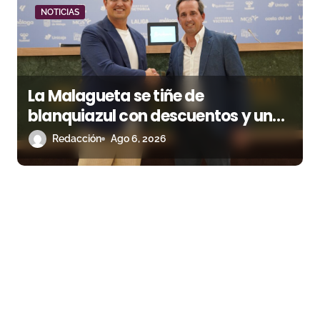
NOTICIAS
La Malagueta se tiñe de
blanquiazul con descuentos y una
corrida homenaje al Málaga CF
Redacción
Ago 6, 2026