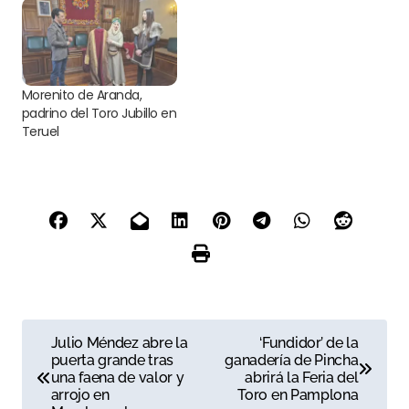
Morenito de Aranda,
padrino del Toro Jubillo en
Teruel
N
Julio Méndez abre la
‘Fundidor’ de la
puerta grande tras
ganadería de Pincha
a
una faena de valor y
abrirá la Feria del
arrojo en
Toro en Pamplona