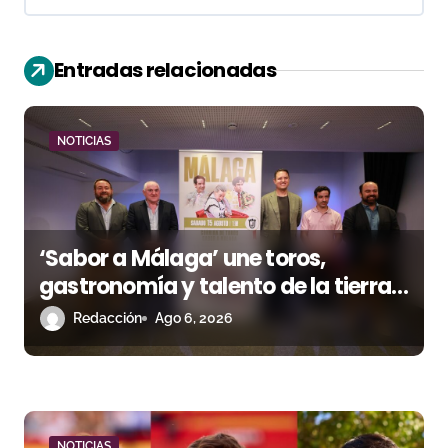
c
i
Entradas relacionadas
ó
n
NOTICIAS
d
e
‘Sabor a Málaga’ une toros,
e
gastronomía y talento de la tierra
n
en La Malagueta
Redacción
Ago 6, 2026
t
r
a
NOTICIAS