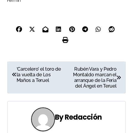
Fermín
N
‘Carcelero’ el toro de
Rubén Vara y Pedro
la vuelta de Los
Montaldo marcan el
a
Maños a Teruel
arranque de la Feria
del Ángel en Teruel
v
e
g
By
Redacción
a