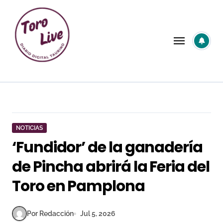
Saltar
al
contenido
NOTICIAS
‘Fundidor’ de la ganadería
de Pincha abrirá la Feria del
Toro en Pamplona
Por Redacción
Jul 5, 2026