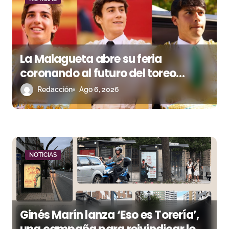
d
a
s
La Malagueta abre su feria
coronando al futuro del toreo
andaluz
Redacción
Ago 6, 2026
NOTICIAS
Ginés Marín lanza ‘Eso es Torería’,