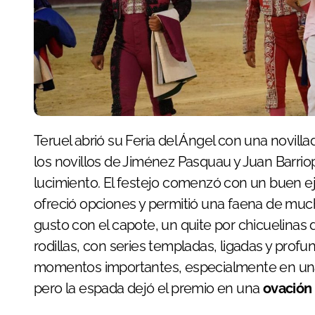
Teruel abrió su Feria del Ángel con una novillada entretenida y de notable ambiente, en la que
los novillos de Jiménez Pasquau y Juan Barrio
lucimiento. El festejo comenzó con un buen e
ofreció opciones y permitió una faena de mu
gusto con el capote, un quite por chicuelinas 
rodillas, con series templadas, ligadas y prof
momentos importantes, especialmente en una 
pero la espada dejó el premio en una
ovación