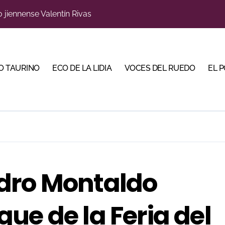
o jiennense Valentín Rivas
s para la Semana Grande Donostiarra
a una corrida de máxima seriedad para Ciudad Real (En Vídeo
O TAURINO
ECO DE LA LIDIA
VOCES DEL RUEDO
EL 
res Puertas Grandes de Madrid en una feria de alto nivel
 de Linares organiza una novillada en la plaza de toros de 
scubrir al toro bravo como guardián de la biodiversidad
ve a Madrid en busca del premio que se le escapó en junio
 en Parentis: su fractura aún no presenta consolidación
dro Montaldo
u idilio con el público en una Albahaca de máxima expectac
Torería’, una campaña para reivindicar los valores del toreo 
ue de la Feria del