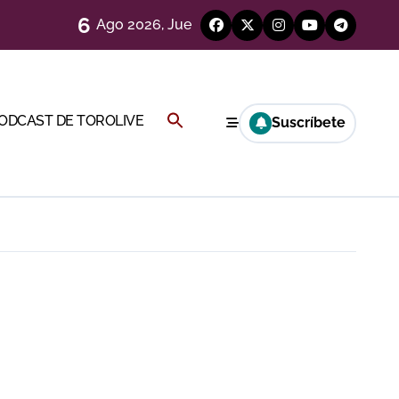
6
Ago 2026, Jue
)
Buscar:
PODCAST DE TOROLIVE
Suscríbete
BOTÓN DE BÚSQUEDA
Cambil
ión
más allá del ruedo