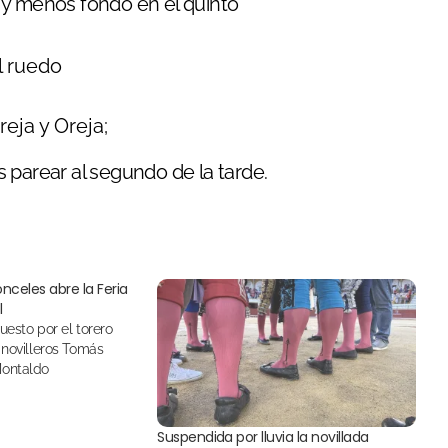
 y menos fondo en el quinto
l ruedo
reja y Oreja;
 parear al segundo de la tarde.
nceles abre la Feria
l
 novilleros Tomás
Montaldo
Suspendida por lluvia la novillada