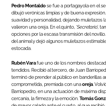
Pedro Montaldo
se fue a portagayola en el s
dibujó verónicas limpias y de buena expresión
suavidad y personalidad, dejando muletazos la
valieron una oreja. En el quinto, ‘
Secretario
’, 
opciones por la escasa transmisión del novillo
del animal y dejó algunos muletazos estimabl
estocada.
Rubén Vara
fue uno de los nombres destacado
tendidos. Recibió al tercero, de Juan Barrioped
terminó de prender al público en banderillas a
comprometida, premiada con una
oreja
. Volv
Barriopedro, en una actuación de máxima dispos
cercanía, la firmeza y la emoción.
Tomás Gonz
de mayor calado ante el cuarto, al que recibi