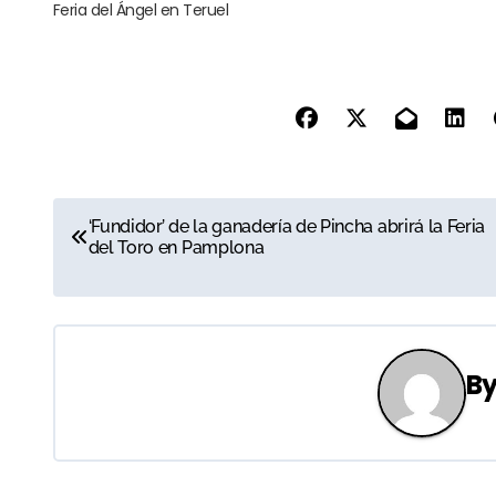
Feria del Ángel en Teruel
N
‘Fundidor’ de la ganadería de Pincha abrirá la Feria
del Toro en Pamplona
a
v
e
B
g
a
c