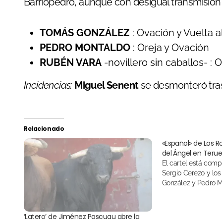
Barriopedro, aunque con desigual transmisión
TOMÁS GONZÁLEZ
: Ovación y Vuelta a
PEDRO MONTALDO
: Oreja y Ovación
RUBÉN VARA
-novillero sin caballos- : O
Incidencias:
Miguel Senent
se desmonteró tras
Relacionado
«Español» de Los Ro
del Ángel en Terue
El cartel está compuesto por el torero
Sergio Cerezo y los
González y Pedro 
‘Latero’ de Jiménez Pascuau abre la