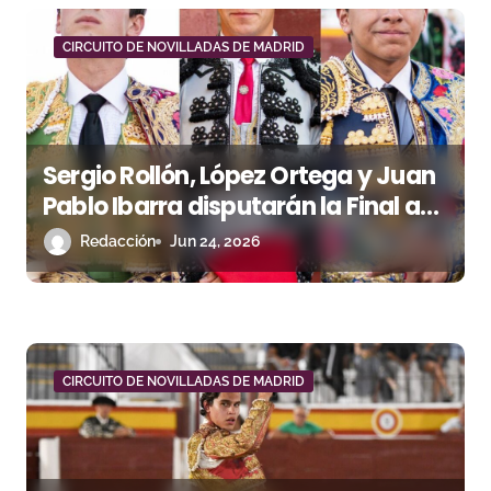
a
d
CIRCUITO DE NOVILLADAS DE MADRID
a
s
Sergio Rollón, López Ortega y Juan
Pablo Ibarra disputarán la Final a
Tres del Circuito de Madrid
Redacción
Jun 24, 2026
CIRCUITO DE NOVILLADAS DE MADRID