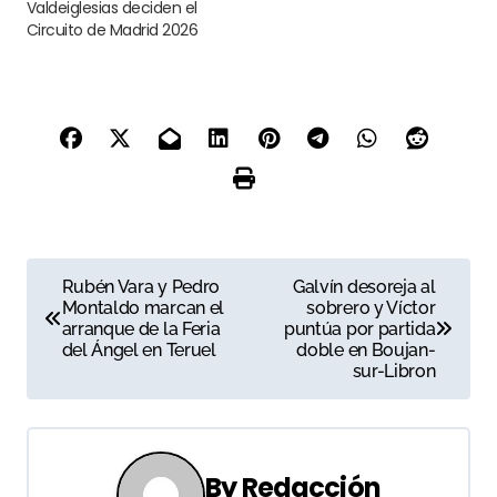
Valdeiglesias deciden el
Circuito de Madrid 2026
N
Rubén Vara y Pedro
Galvín desoreja al
Montaldo marcan el
sobrero y Víctor
a
arranque de la Feria
puntúa por partida
del Ángel en Teruel
doble en Boujan-
v
sur-Libron
e
g
By
Redacción