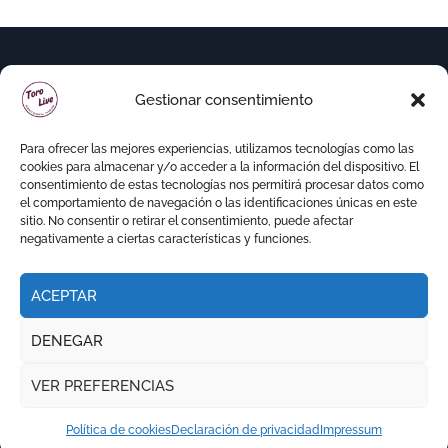
Gestionar consentimiento
Para ofrecer las mejores experiencias, utilizamos tecnologías como las
cookies para almacenar y/o acceder a la información del dispositivo. El
consentimiento de estas tecnologías nos permitirá procesar datos como
el comportamiento de navegación o las identificaciones únicas en este
sitio. No consentir o retirar el consentimiento, puede afectar
negativamente a ciertas características y funciones.
ACEPTAR
Copyright © Todos los derechos reservados
|
DENEGAR
Newspaperup
por
Themeansar
.
VER PREFERENCIAS
RITMO TAURINO
ECO DE LA LIDIA
VOCES DEL RUEDO
EL PODCAST DE TOROLIVE
Política de cookies
Declaración de privacidad
Impressum