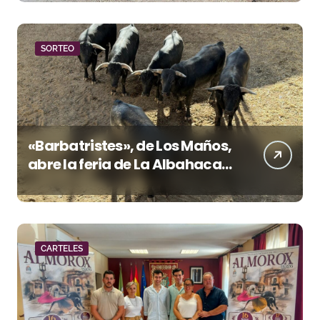
Santa María esta noche
SORTEO
«Barbatristes», de Los Maños,
abre la feria de La Albahaca
de Huesca
CARTELES