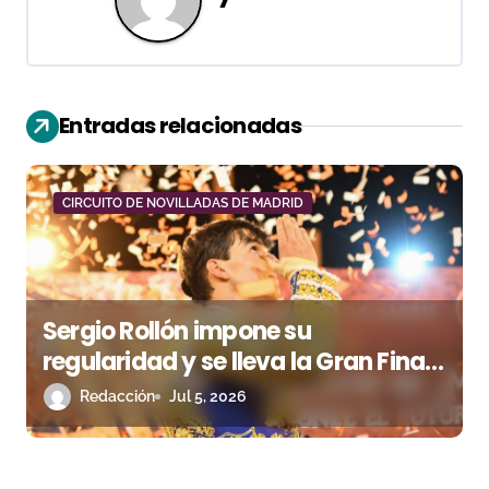
a
c
i
Entradas relacionadas
ó
n
CIRCUITO DE NOVILLADAS DE MADRID
d
e
e
Sergio Rollón impone su
n
regularidad y se lleva la Gran Final
del Circuito de Madrid
Redacción
Jul 5, 2026
t
r