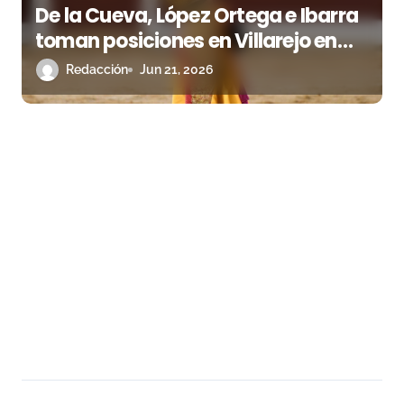
De la Cueva, López Ortega e Ibarra
toman posiciones en Villarejo en
una larga noche de Circuito
Redacción
Jun 21, 2026