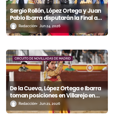
Sergio Rollón, López Ortega y Juan
Pablo Ibarra disputarán la Final a
Tres del Circuito de Madrid
Redacción
Jun 24, 2026
CIRCUITO DE NOVILLADAS DE MADRID
De la Cueva, López Ortega e Ibarra
toman posiciones en Villarejo en
una larga noche de Circuito
Redacción
Jun 21, 2026