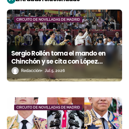
n
d
CIRCUITO DE NOVILLADAS DE MADRID
e
e
Sergio Rollón toma el mando en
n
Chinchón y se cita con López
t
Ortega en la Gran Final del Circuito
Redacción
Jul 5, 2026
de Madrid
r
a
d
CIRCUITO DE NOVILLADAS DE MADRID
a
s