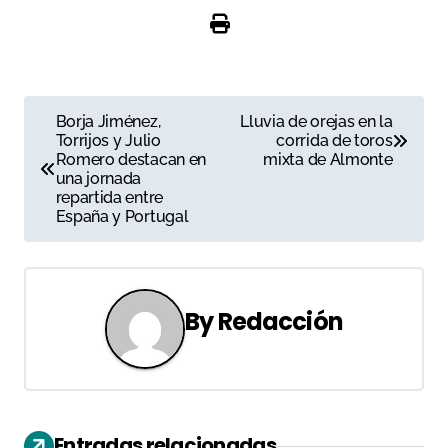
N
Borja Jiménez,
Lluvia de orejas en la
Torrijos y Julio
corrida de toros
a
Romero destacan en
mixta de Almonte
una jornada
v
repartida entre
España y Portugal
e
g
a
By
Redacción
c
i
ó
Entradas relacionadas