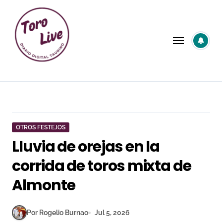
Saltar
al
contenido
OTROS FESTEJOS
Lluvia de orejas en la
corrida de toros mixta de
Almonte
Por Rogelio Burnao
Jul 5, 2026