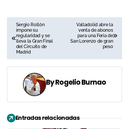
N
Sergio Rollón
Valladolid abre la
impone su
venta de abonos
a
regularidad y se
para una Feria de
lleva la Gran Final
San Lorenzo de gran
v
del Circuito de
peso
Madrid
e
g
a
By
Rogelio Burnao
c
i
ó
Entradas relacionadas