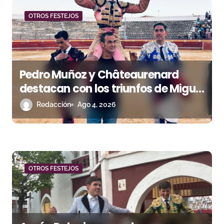
n
d
OTROS FESTEJOS
e
e
Pedro Muñoz y Châteaurenard
n
destacan con los triunfos de Miguel
t
Andrades e Ismael Martín
Redacción
Ago 4, 2026
r
a
d
OTROS FESTEJOS
a
s