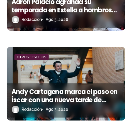
Aarón Palacio agranda su
temporada en Estella a hombros
junto a Guillermo Hermoso
Redacción
Ago 3, 2026
OTROS FESTEJOS
Andy Cartagena marca el paso en
Íscar con una nueva tarde de
triunfo
Redacción
Ago 3, 2026