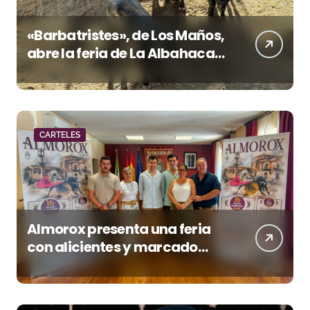
«Barbatristes», de Los Maños,
abre la feria de La Albahaca
de Huesca
CARTELES
Almorox presenta una feria
con alicientes y marcado
acento torista