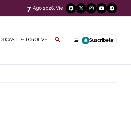
7
Ago 2026, Vie
eren venir a esta feria»
ágenes)
Buscar:
PODCAST DE TOROLIVE
Suscríbete
a CF
BOTÓN DE BÚSQUEDA
genes desde el campo)
a Rey