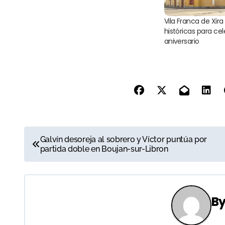
Vila Franca de Xir
históricas para cel
aniversario
N
Galvín desoreja al sobrero y Víctor puntúa por
partida doble en Boujan-sur-Libron
a
v
e
B
g