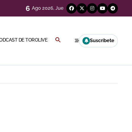
6
Ago 2026, Jue
ágenes)
genes desde el campo)
Buscar:
PODCAST DE TOROLIVE
Suscríbete
BOTÓN DE BÚSQUEDA
eren venir a esta feria»