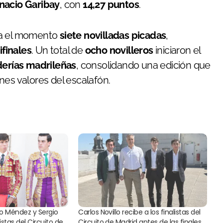
nacio Garibay
, con
14,27 puntos
.
ta el momento
siete novilladas picadas
,
ifinales
. Un total de
ocho novilleros
iniciaron el
erías madrileñas
, consolidando una edición que
nes valores del escalafón.
lio Méndez y Sergio
Carlos Novillo recibe a los finalistas del
listas del Circuito de
Circuito de Madrid antes de las finales