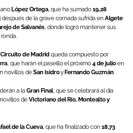
icano
López Ortega
, que ha sumado
19,28
ial después de la grave cornada sufrida en
Algete
arejo de Salvanés
, donde logró mantener sus
 ronda.
l Circuito de Madrid
queda compuesto por
rra
, que harán el paseíllo el próximo
4 de julio
en
rán novillos de
San Isidro
y
Fernando Guzmán
.
ederán a la
Gran Final
, que se celebrará al día
novillos de
Victoriano del Río, Montealto y
fael de la Cueva
, que ha finalizado con
18,73