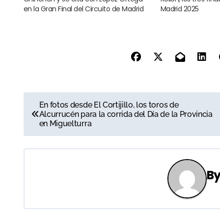
en la Gran Final del Circuito de Madrid
Madrid 2025
N
En fotos desde El Cortijillo, los toros de
Alcurrucén para la corrida del Día de la Provincia
a
en Miguelturra
v
e
B
g
a