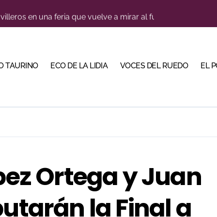
illeros en una feria que vuelve a mirar al futuro
orino Martín para su regreso a Huesca trece años después (Im
cigrande para Morante y Manzanares en Illumbe (Vídeo e imá
O TAURINO
ECO DE LA LIDIA
VOCES DEL RUEDO
EL 
 Almendralejo para impulsar la corrida de la Piedad
, gastronomía y talento de la tierra en La Malagueta
 Calamocha con una corrida de imponente presencia
trarse con la luz del toreo
 en Cehegín para celebrar los 125 años de su plaza
ópez Ortega y Juan
e de Tauroemoción en Huesca: «Todas las figuras del toreo qui
utarán la Final a