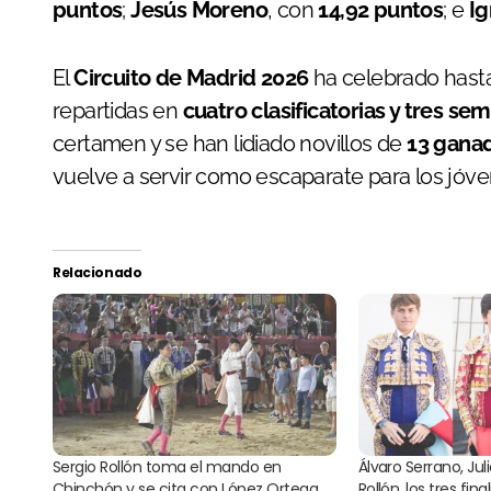
puntos
;
Jesús Moreno
, con
14,92 puntos
; e
Ig
El
Circuito de Madrid 2026
ha celebrado has
repartidas en
cuatro clasificatorias y tres sem
certamen y se han lidiado novillos de
13 ganad
vuelve a servir como escaparate para los jóve
Relacionado
Sergio Rollón toma el mando en
Álvaro Serrano, Ju
Chinchón y se cita con López Ortega
Rollón, los tres fina