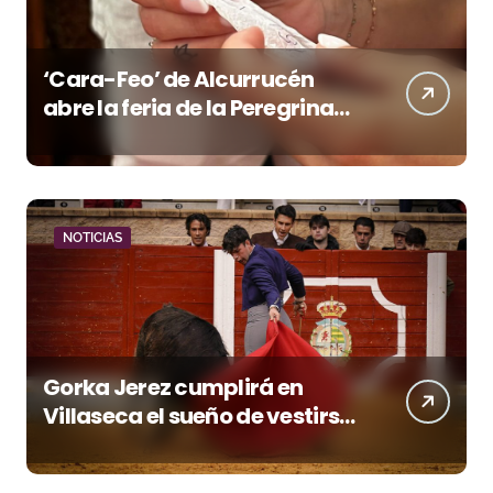
‘Cara-Feo’ de Alcurrucén
abre la feria de la Peregrina
en Pontevedra
NOTICIAS
Gorka Jerez cumplirá en
Villaseca el sueño de vestirse
de luces ante los suyos