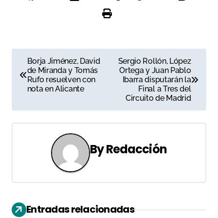
N
Borja Jiménez, David
Sergio Rollón, López
de Miranda y Tomás
Ortega y Juan Pablo
a
Rufo resuelven con
Ibarra disputarán la
nota en Alicante
Final a Tres del
v
Circuito de Madrid
e
g
By
Redacción
a
c
i
Entradas relacionadas
ó