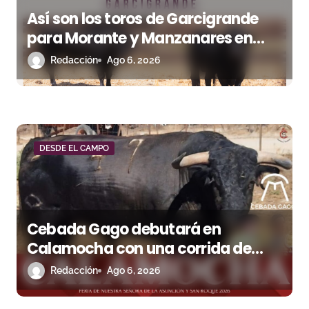
s
Así son los toros de Garcigrande
para Morante y Manzanares en
Illumbe (Vídeo e imágenes desde el
Redacción
Ago 6, 2026
campo)
DESDE EL CAMPO
Cebada Gago debutará en
Calamocha con una corrida de
imponente presencia
Redacción
Ago 6, 2026