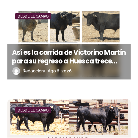
n
DESDE EL CAMPO
d
e
e
Así es la corrida de Victorino Martín
n
para su regreso a Huesca trece
años después (Imágenes)
Redacción
Ago 6, 2026
t
r
a
d
DESDE EL CAMPO
a