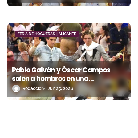
FERIA DE HOGUERAS || ALICANTE
Pablo Galván y Óscar Campos
salen a hombros en una
interesante clase práctica con
Redacción
Jun 25, 2026
nota alta para Alcurrucén en
Alicante