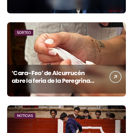
la temporada portuense
SORTEO
‘Cara-Feo’ de Alcurrucén
abre la feria de la Peregrina
en Pontevedra
NOTICIAS