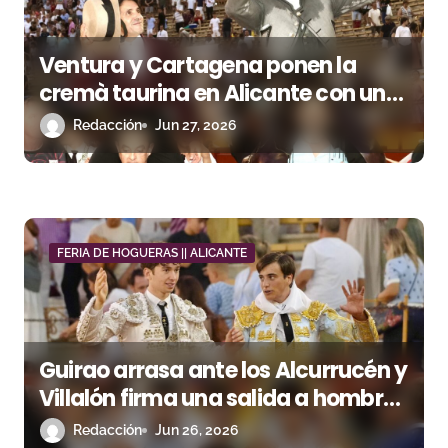
e
Ventura y Cartagena ponen la
n
cremà taurina en Alicante con una
t
gran tarde de rejones
Redacción
Jun 27, 2026
r
a
d
FERIA DE HOGUERAS || ALICANTE
a
s
Guirao arrasa ante los Alcurrucén y
Villalón firma una salida a hombros
de peso
Redacción
Jun 26, 2026