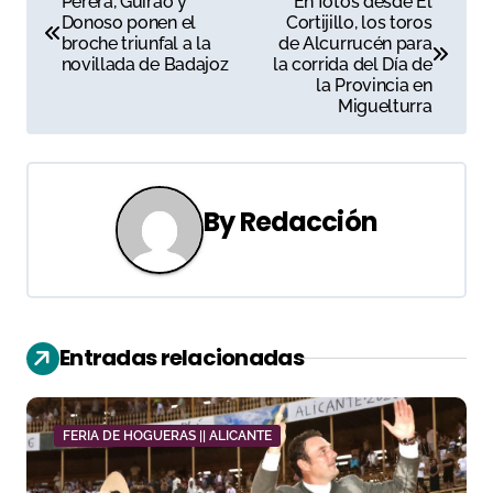
Perera, Guirao y
En fotos desde El
Donoso ponen el
Cortijillo, los toros
a
broche triunfal a la
de Alcurrucén para
novillada de Badajoz
la corrida del Día de
v
la Provincia en
Miguelturra
e
g
a
By
Redacción
c
i
ó
Entradas relacionadas
n
d
FERIA DE HOGUERAS || ALICANTE
e