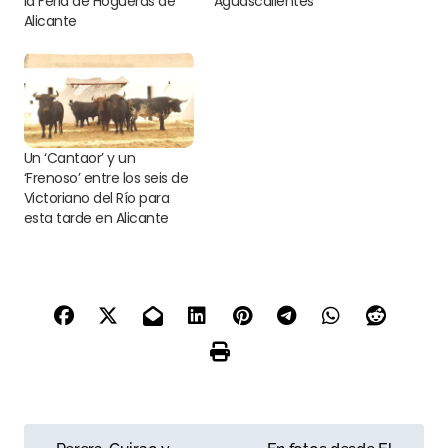
la Feria de Hogueras de
Aguascalientes
Alicante
Un ‘Cantaor’ y un
‘Frenoso’ entre los seis de
Victoriano del Río para
esta tarde en Alicante
N