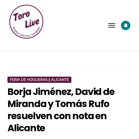
Saltar
al
contenido
FERIA DE HOGUERAS || ALICANTE
Borja Jiménez, David de
Miranda y Tomás Rufo
resuelven con nota en
Alicante