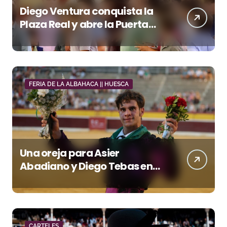
Diego Ventura conquista la
Plaza Real y abre la Puerta
Grande en El Puerto
FERIA DE LA ALBAHACA || HUESCA
Una oreja para Asier
Abadiano y Diego Tebas en
una apertura de la Albahaca
marcada por el buen juego
de Los Maños
CARTELES