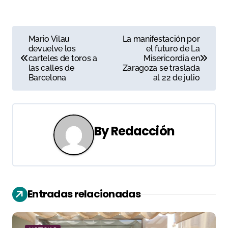
N
Mario Vilau
La manifestación por
devuelve los
el futuro de La
a
carteles de toros a
Misericordia en
las calles de
Zaragoza se traslada
v
Barcelona
al 22 de julio
e
g
By
Redacción
a
c
i
Entradas relacionadas
ó
n