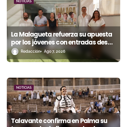
NOTICIAS
d
e
e
La Malagueta refuerza su apuesta
n
por los jóvenes con entradas desde
un euro
Redacción
Ago 7, 2026
t
r
a
d
NOTICIAS
a
s
Talavante confirma en Palma su