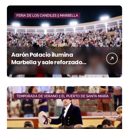
FERIA DE LOS CANDILES || MARBELLA
Aarón Palacio ilumina
Marbella y sale reforzado
junto a Manzanares y
Morante
TEMPORADA DE VERANO || EL PUERTO DE SANTA MARÍA