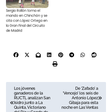
Sergio Rollón toma el
mando en Chinchón y se
cita con López Ortega en
la Gran Final del Circuito
de Madrid
N
Los jóvenes
De ‘Zafado’ a
ganaderos de la
‘Vencejo’ los seis de
a
RUCTL analizan San
Antonio López
Isidro junto a La
Gibaja para esta
v
Quinta, Victoriano
noche en Las Ventas