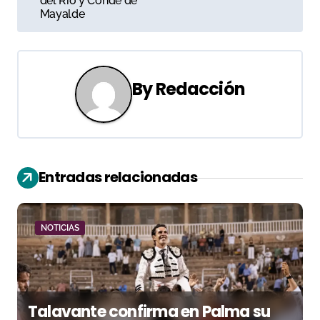
del Río y Conde de
e
Mayalde
g
a
By
Redacción
c
i
ó
Entradas relacionadas
n
d
NOTICIAS
e
e
n
Talavante confirma en Palma su