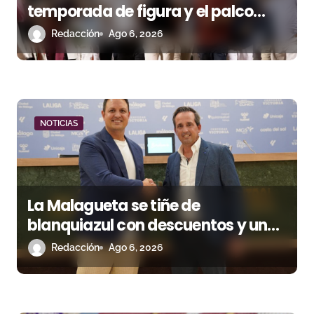
temporada de figura y el palco
t
niega el premio a Roca Rey
Redacción
Ago 6, 2026
r
a
d
a
NOTICIAS
s
La Malagueta se tiñe de
blanquiazul con descuentos y una
corrida homenaje al Málaga CF
Redacción
Ago 6, 2026