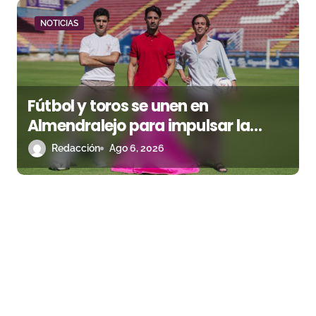
NOTICIAS
Fútbol y toros se unen en
Almendralejo para impulsar la
corrida de la Piedad
Redacción
Ago 6, 2026