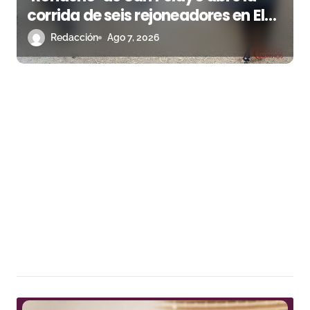
corrida de seis rejoneadores en El
Puerto de Santa María esta noche
Redacción
Ago 7, 2026