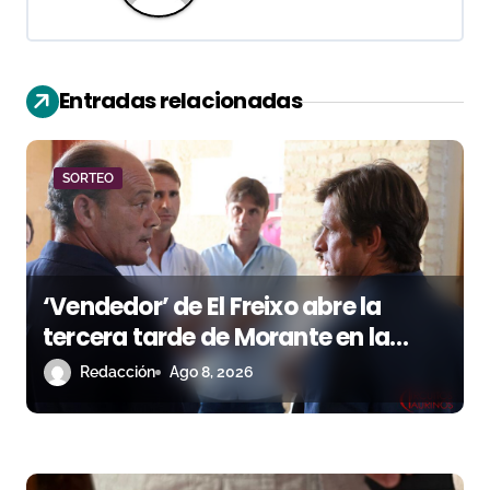
c
i
Entradas relacionadas
ó
n
SORTEO
d
e
e
‘Vendedor’ de El Freixo abre la
n
tercera tarde de Morante en la
temporada portuense
Redacción
Ago 8, 2026
t
r
a