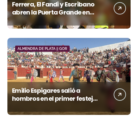
Ferrera, El Fandi y Escribano
abren la Puerta Grande en
una tarde triunfal en Azuaga
ALMENDRA DE PLATA || GOR
Emilio Espigares salió a
hombros en el primer festejo
de “La Almendra de Plata” de
la Feria de Gor