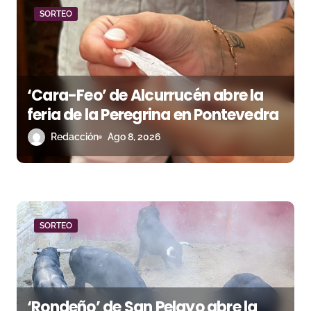
d
SORTEO
a
s
‘Cara-Feo’ de Alcurrucén abre la
feria de la Peregrina en Pontevedra
Redacción
Ago 8, 2026
SORTEO
‘Rondeño’ de San Pelayo abre la