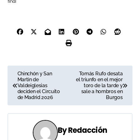
final
N
Chinchón y San
Tomás Rufo desata
Martín de
el triunfo en el mejor
a
Valdeiglesias
toro de la tarde y
deciden el Circuito
sale a hombros en
v
de Madrid 2026
Burgos
e
g
By
Redacción
a