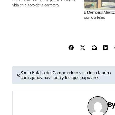
Rafael y Julio Antienza que perdieron la
vida en el toro de la carretera
El Memorial Atienza
con carteles
N
Santa Eulalia del Campo refuerza su feria taurina
con rejones, novillada y festejos populares
a
v
e
B
g