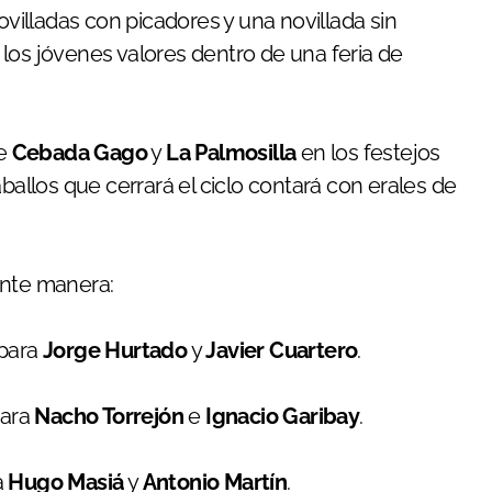
illadas con picadores y una novillada sin
los jóvenes valores dentro de una feria de
de
Cebada Gago
y
La Palmosilla
en los festejos
ballos que cerrará el ciclo contará con erales de
ente manera:
 para
Jorge Hurtado
y
Javier Cuartero
.
ara
Nacho Torrejón
e
Ignacio Garibay
.
a
Hugo Masiá
y
Antonio Martín
.