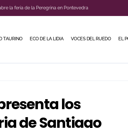
llaseca el sueño de vestirse de luces ante los suyos
bella y sale reforzado junto a Manzanares y Morante
a Plaza Real y abre la Puerta Grande en El Puerto
O TAURINO
ECO DE LA LIDIA
VOCES DEL RUEDO
EL 
ca en una noche marcada por la dureza de Monteviejo
diano y Diego Tebas en una apertura de la Albahaca marcad
 Mir sobre el buen juego de Los Maños en el arranque de Hu
tiembre de desafíos y variedad ganadera
e a ganar terreno tras su paso por Madrid
presenta los
bre la tercera tarde de Morante en la temporada portuense
eria de Santiago