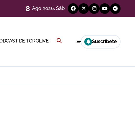
8
Ago 2026, Sáb
Buscar:
PODCAST DE TOROLIVE
Suscríbete
BOTÓN DE BÚSQUEDA
a por el buen juego de Los Maños
esca