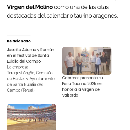
Virgen del Molino
como una de las citas
destacadas del calendario taurino aragonés.
Relacionado
Joselito Adame y Román
en el festival de Santa
Eulalia del Campo
La empresa
Torogestión360, Comisión
Cebreros presenta su
de Fiestas y Ayuntamiento
Feria Taurina 2025 en
de Santa Eulalia del
honor a la Virgen de
Campo (Teruel)
Valsordo
presentaron el cartel de la
Feria de la Virgen del
Molino 2024