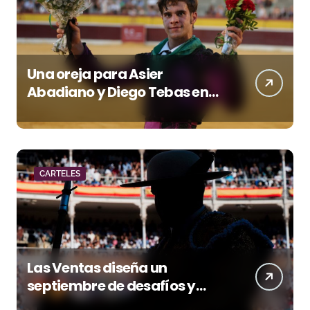
Una oreja para Asier
Abadiano y Diego Tebas en
una apertura de la Albahaca
marcada por el buen juego
de Los Maños
CARTELES
Las Ventas diseña un
septiembre de desafíos y
variedad ganadera