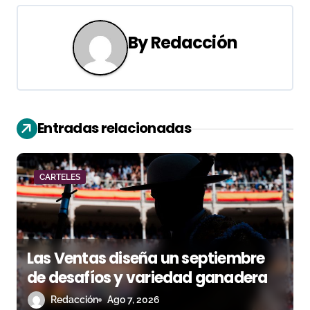
g
By
Redacción
a
c
i
Entradas relacionadas
ó
n
CARTELES
d
e
e
Las Ventas diseña un septiembre
n
de desafíos y variedad ganadera
Redacción
Ago 7, 2026