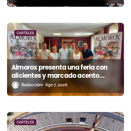
t
r
a
d
CARTELES
a
s
Almorox presenta una feria con
alicientes y marcado acento
torista
Redacción
Ago 7, 2026
CARTELES