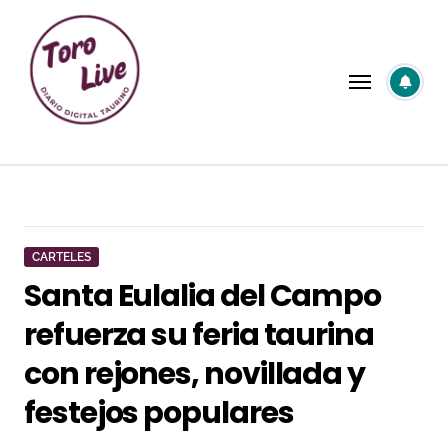
Saltar
al
contenido
CARTELES
Santa Eulalia del Campo
refuerza su feria taurina
con rejones, novillada y
festejos populares