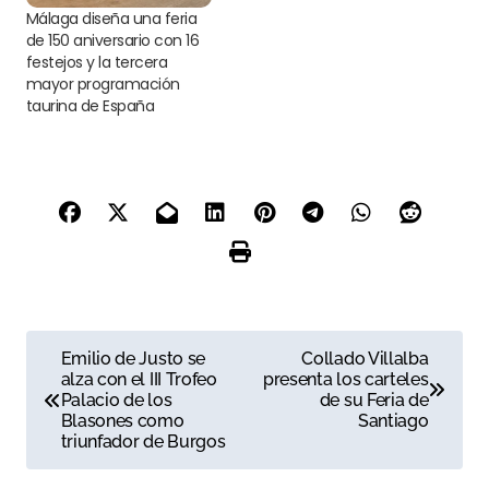
Málaga diseña una feria
de 150 aniversario con 16
festejos y la tercera
mayor programación
taurina de España
N
Emilio de Justo se
Collado Villalba
alza con el III Trofeo
presenta los carteles
a
Palacio de los
de su Feria de
Blasones como
Santiago
v
triunfador de Burgos
e