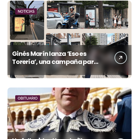
NOTICIAS
Ginés Marín lanza ‘Eso es
Torería’, una campaña para
reivindicar los valores del
toreo más allá del ruedo
OBITUARIO