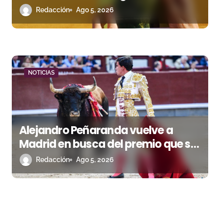
biodiversidad
Redacción
Ago 5, 2026
NOTICIAS
Alejandro Peñaranda vuelve a
Madrid en busca del premio que se
le escapó en junio
Redacción
Ago 5, 2026