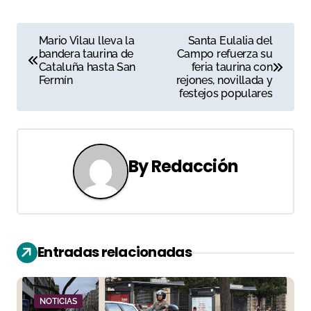
N
Mario Vilau lleva la
Santa Eulalia del
bandera taurina de
Campo refuerza su
a
Cataluña hasta San
feria taurina con
Fermín
rejones, novillada y
v
festejos populares
e
g
By
Redacción
a
c
i
Entradas relacionadas
ó
n
NOTICIAS