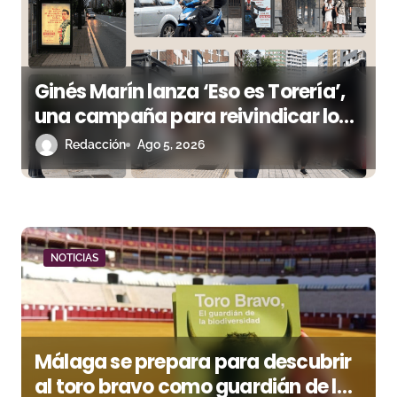
d
e
e
Ginés Marín lanza ‘Eso es Torería’,
n
una campaña para reivindicar los
valores del toreo más allá del ruedo
Redacción
Ago 5, 2026
t
r
a
d
NOTICIAS
a
s
Málaga se prepara para descubrir
al toro bravo como guardián de la