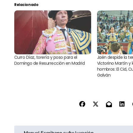
Relacionado
Curro Díaz, torería y poso para el
Jaén despide la 
Domingo de Resurrección en Madrid
Victorino Martín y 
hombros: El Cid, C
Galván
N