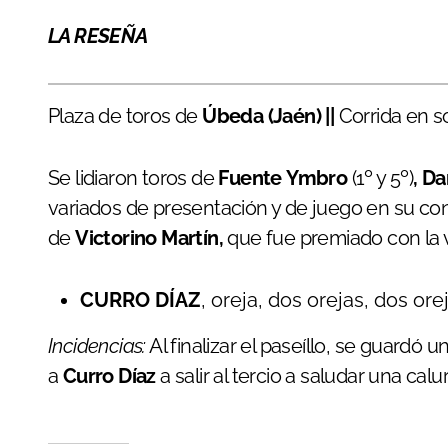
LA RESEÑA
Plaza de toros de
Úbeda (Jaén) ||
Corrida en so
Se lidiaron toros de
Fuente
Ymbro
(1º y 5º)
, Da
variados de presentación y de juego en su con
de
Victorino Martín,
que fue premiado con la v
CURRO DÍAZ
, oreja, dos orejas, dos or
Incidencias:
Al finalizar el paseíllo, se guardó 
a
Curro Díaz
a salir al tercio a saludar una cal