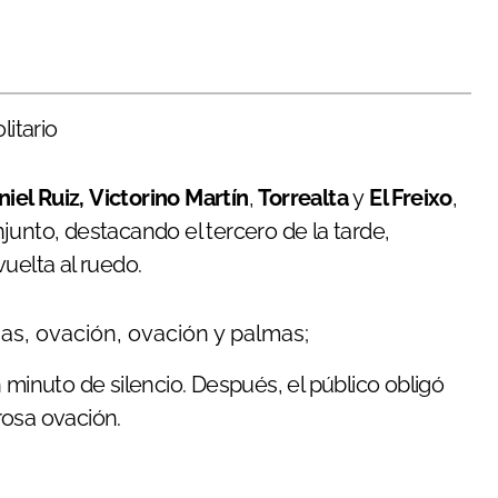
litario
niel Ruiz, Victorino Martín
,
Torrealta
y
El Freixo
,
junto, destacando el tercero de la tarde,
uelta al ruedo.
ejas, ovación, ovación y palmas;
un minuto de silencio. Después, el público obligó
urosa ovación.