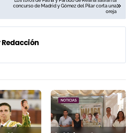
Los toros de Palha y Partido de Resina salvan la
concurso de Madrid y Gómez del Pilar corta una
oreja
y
Redacción
NOTICIAS