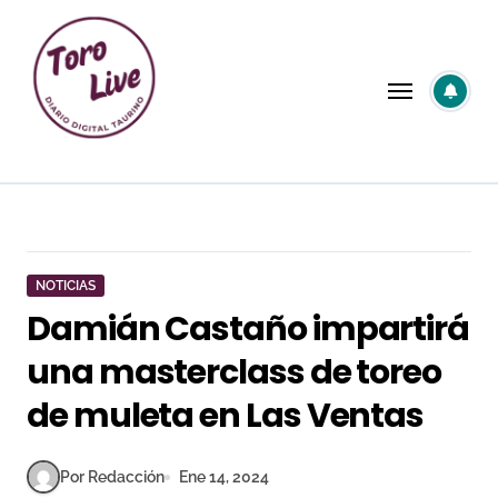
Saltar
al
contenido
NOTICIAS
Damián Castaño impartirá
una masterclass de toreo
de muleta en Las Ventas
Por Redacción
Ene 14, 2024