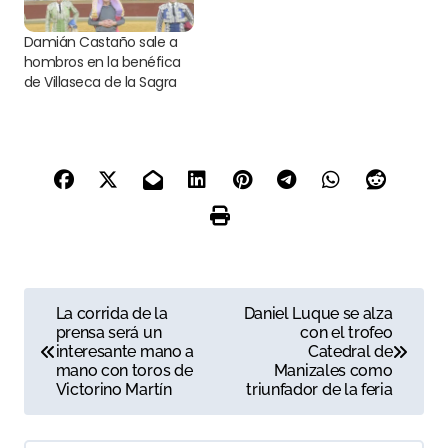
Damián Castaño sale a
hombros en la benéfica
de Villaseca de la Sagra
N
La corrida de la
Daniel Luque se alza
prensa será un
con el trofeo
a
interesante mano a
Catedral de
mano con toros de
Manizales como
v
Victorino Martín
triunfador de la feria
e