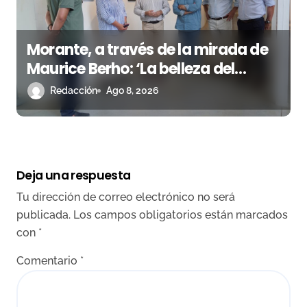
Morante, a través de la mirada de
Maurice Berho: ‘La belleza del
misterio’ llega a La Malagueta
Redacción
Ago 8, 2026
Deja una respuesta
Tu dirección de correo electrónico no será
publicada.
Los campos obligatorios están marcados
con
*
Comentario
*