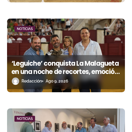
r
a
d
NOTICIAS
a
s
‘Leguiche’ conquista La Malagueta
en una noche de recortes, emoción
y gran ambiente
Redacción
Ago 9, 2026
NOTICIAS