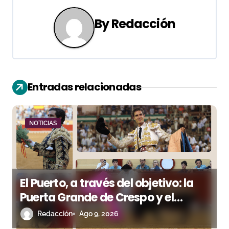
g
By
Redacción
a
c
i
Entradas relacionadas
ó
n
NOTICIAS
d
e
e
El Puerto, a través del objetivo: la
n
Puerta Grande de Crespo y el
aroma de Morante
Redacción
Ago 9, 2026
t