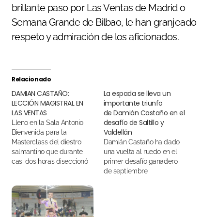
brillante paso por Las Ventas de Madrid o
Semana Grande de Bilbao, le han granjeado
respeto y admiración de los aficionados.
Relacionado
DAMIAN CASTAÑO:
La espada se lleva un
LECCIÓN MAGISTRAL EN
importante triunfo
LAS VENTAS
de Damián Castaño en el
desafío de Saltillo y
Lleno en la Sala Antonio
Valdellán
Bienvenida para la
Masterclass del diestro
Damián Castaño ha dado
salmantino que durante
una vuelta al ruedo en el
casi dos horas diseccionó
primer desafío ganadero
las claves del toreo con la
de septiembre
muleta