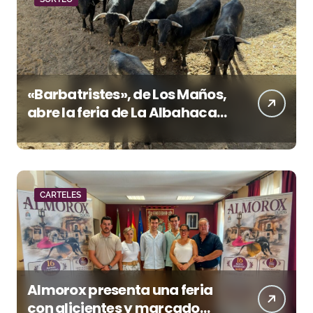
«Barbatristes», de Los Maños,
abre la feria de La Albahaca
de Huesca
CARTELES
Almorox presenta una feria
con alicientes y marcado