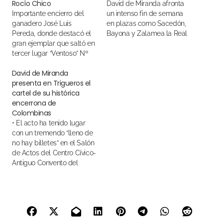
Rocío Chico
David de Miranda afronta
Importante encierro del
un intenso fin de semana
ganadero José Luis
en plazas como Sacedón,
Pereda, donde destacó el
Bayona y Zalamea la Real
gran ejemplar que saltó en
tercer lugar “Ventoso” Nº
45, premiado con la vuelta
David de Miranda
al ruedo
presenta en Trigueros el
cartel de su histórica
encerrona de
Colombinas
• El acto ha tenido lugar
con un tremendo “lleno de
no hay billetes” en el Salón
de Actos del Centro Cívico-
Antiguo Convento del
Carmen de la localidad
onubense