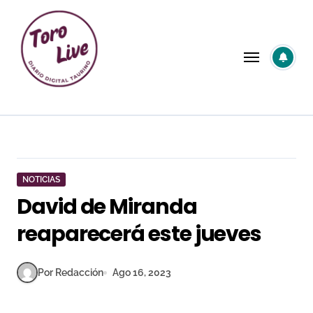
Saltar
al
contenido
NOTICIAS
David de Miranda
reaparecerá este jueves
Por Redacción
Ago 16, 2023