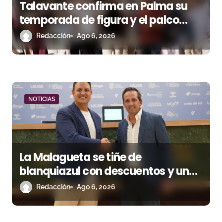
Talavante confirma en Palma su
temporada de figura y el palco
niega el premio a Roca Rey
Redacción
Ago 6, 2026
NOTICIAS
La Malagueta se tiñe de
blanquiazul con descuentos y una
corrida homenaje al Málaga CF
Redacción
Ago 6, 2026