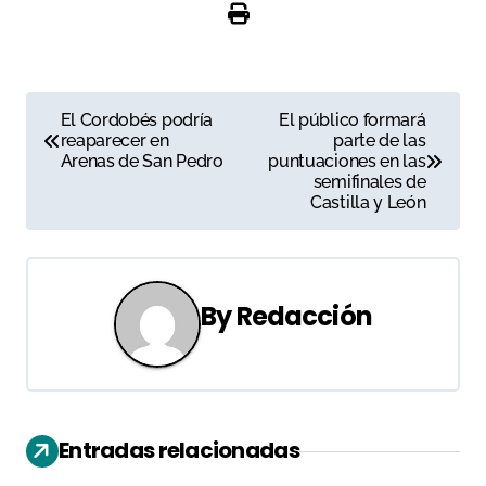
N
El Cordobés podría
El público formará
reaparecer en
parte de las
a
Arenas de San Pedro
puntuaciones en las
semifinales de
v
Castilla y León
e
g
By
Redacción
a
c
i
Entradas relacionadas
ó