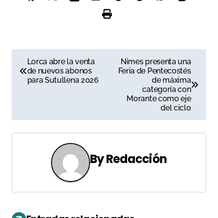
N
Lorca abre la venta
Nimes presenta una
de nuevos abonos
Feria de Pentecostés
a
para Sutullena 2026
de máxima
categoría con
v
Morante como eje
del ciclo
e
g
a
By
Redacción
c
i