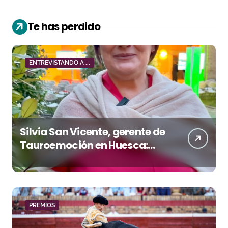
Te has perdido
ENTREVISTANDO A ...
Silvia San Vicente, gerente de
Tauroemoción en Huesca:
«Todas las figuras del toreo
quieren venir a esta feria»
PREMIOS