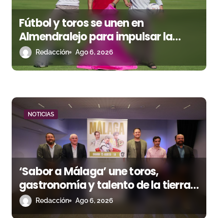
s
Fútbol y toros se unen en
Almendralejo para impulsar la
corrida de la Piedad
Redacción
Ago 6, 2026
NOTICIAS
‘Sabor a Málaga’ une toros,
gastronomía y talento de la tierra
en La Malagueta
Redacción
Ago 6, 2026