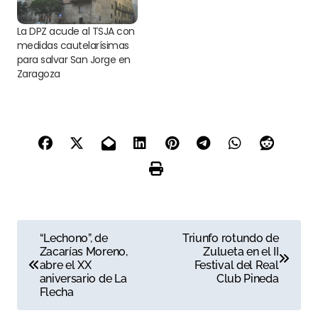
La DPZ acude al TSJA con
medidas cautelarísimas
para salvar San Jorge en
Zaragoza
N
“Lechono”, de
Triunfo rotundo de
Zacarías Moreno,
Zulueta en el II
a
abre el XX
Festival del Real
aniversario de La
Club Pineda
v
Flecha