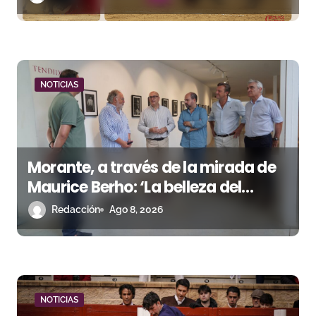
t
r
a
d
NOTICIAS
a
s
Morante, a través de la mirada de
Maurice Berho: ‘La belleza del
misterio’ llega a La Malagueta
Redacción
Ago 8, 2026
NOTICIAS