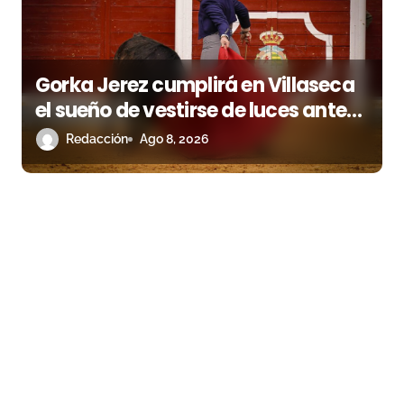
Gorka Jerez cumplirá en Villaseca
el sueño de vestirse de luces ante
los suyos
Redacción
Ago 8, 2026