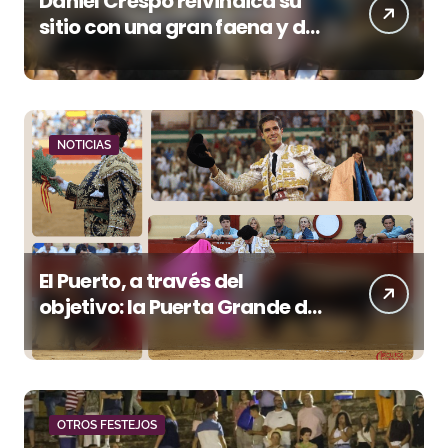
Daniel Crespo reivindica su
sitio con una gran faena y dos
orejas
NOTICIAS
El Puerto, a través del
objetivo: la Puerta Grande de
Crespo y el aroma de
Morante
OTROS FESTEJOS