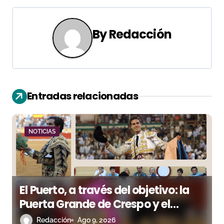
e
g
By
Redacción
a
c
i
Entradas relacionadas
ó
n
NOTICIAS
d
e
e
El Puerto, a través del objetivo: la
n
Puerta Grande de Crespo y el
aroma de Morante
Redacción
Ago 9, 2026